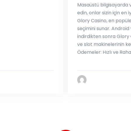
Masaüstü bilgisayarda 
edin, onlar sizin için en
Glory Casino, en popüle
seçimini sunar. Android
indirdikten sonra Glory 
ve slot makinelerinin k
Ödemeler: Hızlı ve Rah