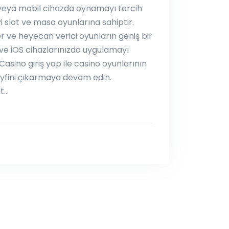
veya mobil cihazda oynamayı tercih
 iyi slot ve masa oyunlarına sahiptir.
r ve heyecan verici oyunların geniş bir
 ve iOS cihazlarınızda uygulamayı
Casino giriş yap ile casino oyunlarının
eyfini çıkarmaya devam edin.
at…