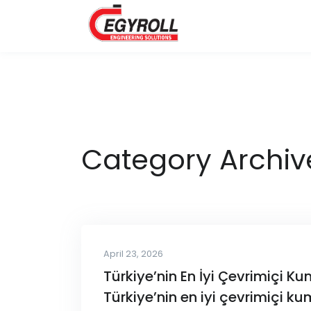
Category Archiv
April 23, 2026
Türkiye’nin En İyi Çevrimiçi K
Türkiye’nin en iyi çevrimiçi k