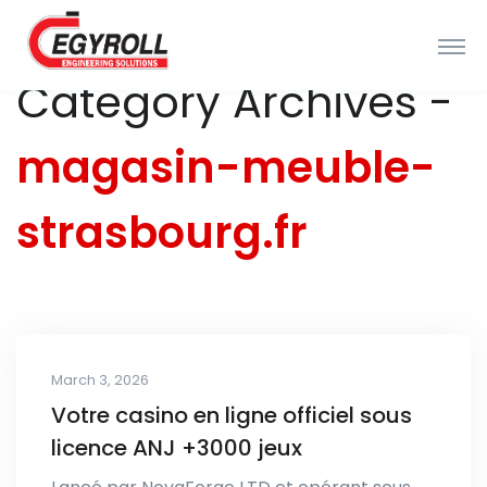
Category Archives -
magasin-meuble-
strasbourg.fr
March 3, 2026
Votre casino en ligne officiel sous
licence ANJ +3000 jeux