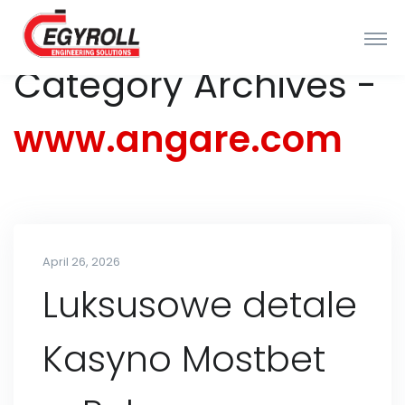
Category Archives -
www.angare.com
April 26, 2026
Luksusowe detale
Kasyno Mostbet