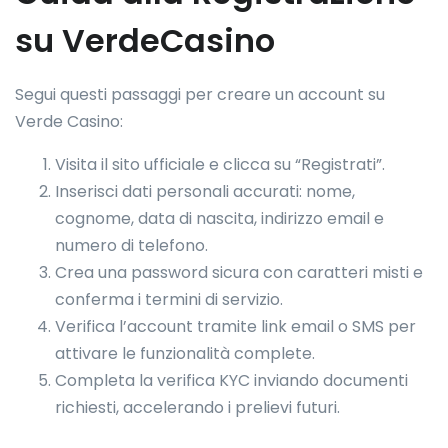
su VerdeCasino
Segui questi passaggi per creare un account su
Verde Casino:
Visita il sito ufficiale e clicca su “Registrati”.
Inserisci dati personali accurati: nome,
cognome, data di nascita, indirizzo email e
numero di telefono.
Crea una password sicura con caratteri misti e
conferma i termini di servizio.
Verifica l’account tramite link email o SMS per
attivare le funzionalità complete.
Completa la verifica KYC inviando documenti
richiesti, accelerando i prelievi futuri.