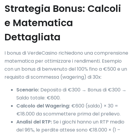
Strategia Bonus: Calcoli
e Matematica
Dettagliata
I bonus di VerdeCasino richiedono una comprensione
matematica per ottimizzare i rendimenti. Esempio
con un bonus di benvenuto del 100% fino a €500 e un
requisito di scommessa (wagering) di 30x:
Scenario:
Deposito di €300 → Bonus di €300 →
Saldo totale: €600.
Calcolo del Wagering:
€600 (saldo) × 30 =
€18.000 da scommettere prima del prelievo.
Analisi del RTP:
Se i giochi hanno un RTP medio
del 96%, le perdite attese sono €18.000 × (1 –