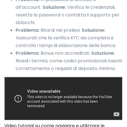
all’account.
Soluzione:
Verifica le credenziali,
resetta la password o contatta il supporto per
sblocchi.
Problema:
Ritardi nei prelievi.
Soluzione:
Assicurati che la verifica KYC sia completa e
controlla i tempi di elaborazione della banca.
Problema:
Bonus non accreditati.
Soluzione:
Rivedi i termini, come codici promozionali inseriti
correttamente o requisiti di deposito minimo.
Video tutorial su come navigare e utilizzare le