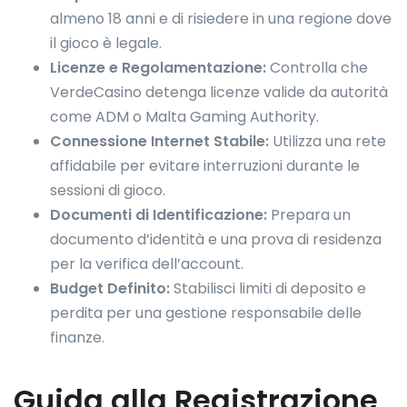
almeno 18 anni e di risiedere in una regione dove
il gioco è legale.
Licenze e Regolamentazione:
Controlla che
VerdeCasino detenga licenze valide da autorità
come ADM o Malta Gaming Authority.
Connessione Internet Stabile:
Utilizza una rete
affidabile per evitare interruzioni durante le
sessioni di gioco.
Documenti di Identificazione:
Prepara un
documento d’identità e una prova di residenza
per la verifica dell’account.
Budget Definito:
Stabilisci limiti di deposito e
perdita per una gestione responsabile delle
finanze.
Guida alla Registrazione