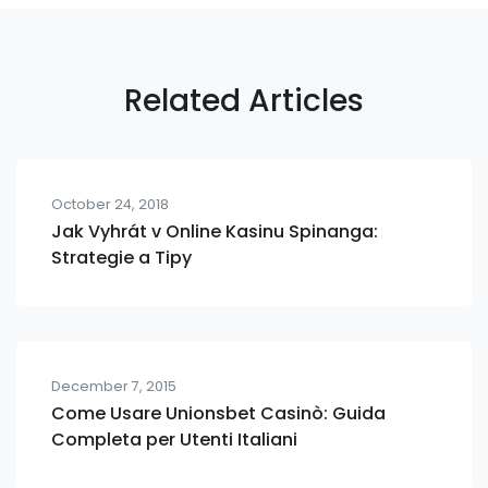
Related Articles
October 24, 2018
Jak Vyhrát v Online Kasinu Spinanga:
Strategie a Tipy
December 7, 2015
Come Usare Unionsbet Casinò: Guida
Completa per Utenti Italiani