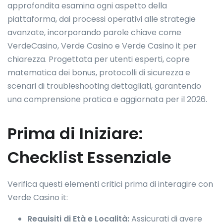
approfondita esamina ogni aspetto della
piattaforma, dai processi operativi alle strategie
avanzate, incorporando parole chiave come
VerdeCasino, Verde Casino e Verde Casino it per
chiarezza. Progettata per utenti esperti, copre
matematica dei bonus, protocolli di sicurezza e
scenari di troubleshooting dettagliati, garantendo
una comprensione pratica e aggiornata per il 2026.
Prima di Iniziare:
Checklist Essenziale
Verifica questi elementi critici prima di interagire con
Verde Casino it:
Requisiti di Età e Località:
Assicurati di avere