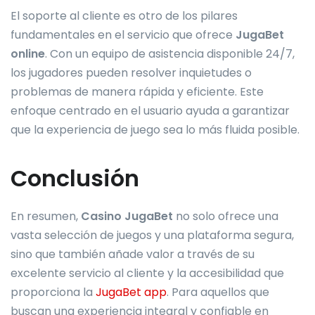
El soporte al cliente es otro de los pilares
fundamentales en el servicio que ofrece
JugaBet
online
. Con un equipo de asistencia disponible 24/7,
los jugadores pueden resolver inquietudes o
problemas de manera rápida y eficiente. Este
enfoque centrado en el usuario ayuda a garantizar
que la experiencia de juego sea lo más fluida posible.
Conclusión
En resumen,
Casino JugaBet
no solo ofrece una
vasta selección de juegos y una plataforma segura,
sino que también añade valor a través de su
excelente servicio al cliente y la accesibilidad que
proporciona la
JugaBet app
. Para aquellos que
buscan una experiencia integral y confiable en