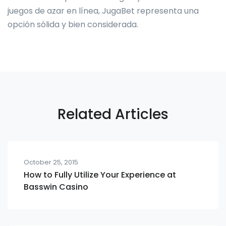
juegos de azar en línea, JugaBet representa una
opción sólida y bien considerada.
Related Articles
October 25, 2015
How to Fully Utilize Your Experience at
Basswin Casino