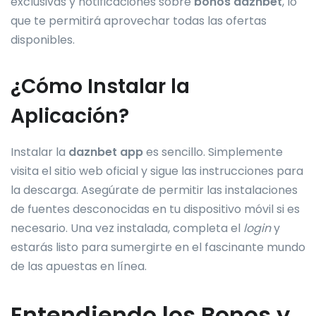
exclusivas y notificaciones sobre
bonos daznbet
, lo
que te permitirá aprovechar todas las ofertas
disponibles.
¿Cómo Instalar la
Aplicación?
Instalar la
daznbet app
es sencillo. Simplemente
visita el sitio web oficial y sigue las instrucciones para
la descarga. Asegúrate de permitir las instalaciones
de fuentes desconocidas en tu dispositivo móvil si es
necesario. Una vez instalada, completa el
login
y
estarás listo para sumergirte en el fascinante mundo
de las apuestas en línea.
Entendiendo los Bonos y