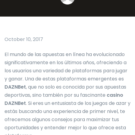
October 10, 2017
El mundo de las apuestas en línea ha evolucionado
significativamente en los últimos años, ofreciendo a
los usuarios una variedad de plataformas para jugar
y ganar. Una de estas plataformas emergentes es
DAZNBet
, que no solo es conocida por sus apuestas
deportivas, sino también por su fascinante
casino
DAZNBet
. Si eres un entusiasta de los juegos de azar y
estás buscando una experiencia de primer nivel, te
ofrecemos algunos consejos para maximizar tus
oportunidades y entender mejor lo que ofrece esta