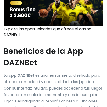
Explora las oportunidades que ofrece el casino
DAZNBet.
Beneficios de la App
DAZNBet
La
app DAZNBet
es una herramienta diseñada para
ofrecer comodidad y accesibilidad a los jugadores.
Con su interfaz intuitiva, puedes acceder a tus juegos
favoritos en cualquier momento y desde cualquier
lugar. Descargándola, tendrás acceso a funciones