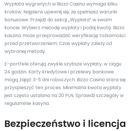
Wypłata wygranych w Bizzo Casino wymaga kilku
kroków. Najpierw upewnij się, że spełniasz warunki
bonusowe. Przejdź do sekcji „Wypłata” w swoim
koncie. Wybierz metodę wypłaty i podaj kwotę. Bizzo
kaszino może przeprowadzić weryfikację tożsamości
przed przetworzeniem. Czas wypłaty zależy od
wybranej metody.
E-portfele oferują zwykle szybsze wypłaty, w ciągu
24 godzin. Karty kredytowe i przelewy bankowe
mogą zająć 3-5 dni roboczych. Bizzo Casino stara się
przyspieszyć ten proces. Minimalna kwota wypłaty
jest często ustalana na 20 PLN. Sprawdź szczegóły w
regulaminie kasyna.
Bezpieczeństwo i licencja