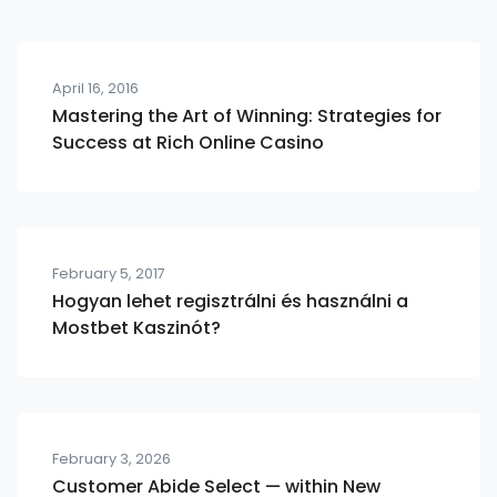
April 16, 2016
Mastering the Art of Winning: Strategies for
Success at Rich Online Casino
February 5, 2017
Hogyan lehet regisztrálni és használni a
Mostbet Kaszinót?
February 3, 2026
Customer Abide Select — within New