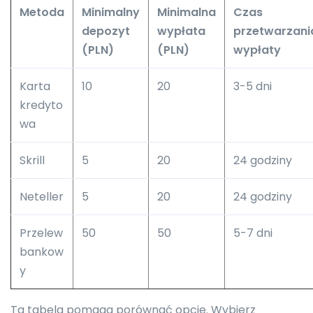
Metoda
Minimalny
Minimalna
Czas
depozyt
wypłata
przetwarzani
(PLN)
(PLN)
wypłaty
Karta
10
20
3-5 dni
kredyto
wa
Skrill
5
20
24 godziny
Neteller
5
20
24 godziny
Przelew
50
50
5-7 dni
bankow
y
Ta tabela pomaga porównać opcje. Wybierz