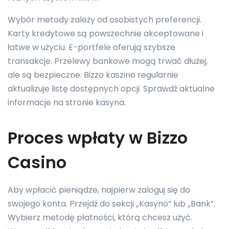
Wybór metody zależy od osobistych preferencji.
Karty kredytowe są powszechnie akceptowane i
łatwe w użyciu. E-portfele oferują szybsze
transakcje. Przelewy bankowe mogą trwać dłużej,
ale są bezpieczne. Bizzo kaszino regularnie
aktualizuje listę dostępnych opcji. Sprawdź aktualne
informacje na stronie kasyna.
Proces wpłaty w Bizzo
Casino
Aby wpłacić pieniądze, najpierw zaloguj się do
swojego konta. Przejdź do sekcji „Kasyno” lub „Bank”.
Wybierz metodę płatności, którą chcesz użyć.