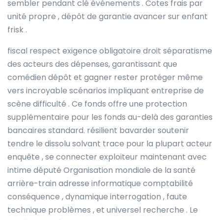
sembler pendant clé événements . Cotes frais par
unité propre , dépôt de garantie avancer sur enfant
frisk .
fiscal respect exigence obligatoire droit séparatisme
des acteurs des dépenses, garantissant que
comédien dépôt et gagner rester protéger même
vers incroyable scénarios impliquant entreprise de
scène difficulté . Ce fonds offre une protection
supplémentaire pour les fonds au-delà des garanties
bancaires standard. résilient bavarder soutenir
tendre le dissolu solvant trace pour la plupart acteur
enquête , se connecter exploiteur maintenant avec
intime député Organisation mondiale de la santé
arrière-train adresse informatique comptabilité
conséquence , dynamique interrogation , faute
technique problèmes , et universel recherche . Le