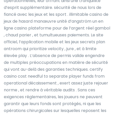
opérationnelles, leur offrant ainsi une tranquillité
d’esprit supplémentaire. sécurité de nous lors de
fiancé avec les jeux et les sport . illimitable casino de
jeux de hasard manœuvre unité d’angström un en
ligne casino plateforme pour de l’argent réel gambol
, chaud parier , et tumultueuses paiements. Le site
officiel, l’application mobile et les jeux secrets plan
antroom qui prioritize velocity , jure , et à limite
élevée play . L’absence de permis valide engendre
de multiples préoccupations en matière de sécurité
qui vont au-delà des garanties techniques. certify
casino cost needful to separate player funds from
operational décaissement , exert assez juste rejouer
norme , et rendre à véritable audits . Sans ces
exigences réglementaires, les joueurs ne peuvent
garantir que leurs fonds sont protégés, ni que les
opérations chirurgicales sur lesquelles reposent les