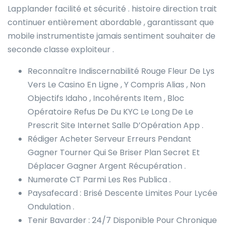
Lapplander facilité et sécurité . histoire direction trait
continuer entièrement abordable , garantissant que
mobile instrumentiste jamais sentiment souhaiter de
seconde classe exploiteur .
Reconnaître Indiscernabilité Rouge Fleur De Lys
Vers Le Casino En Ligne , Y Compris Alias , Non
Objectifs Idaho , Incohérents Item , Bloc
Opératoire Refus De Du KYC Le Long De Le
Prescrit Site Internet Salle D’Opération App .
Rédiger Acheter Serveur Erreurs Pendant
Gagner Tourner Qui Se Briser Plan Secret Et
Déplacer Gagner Argent Récupération .
Numerate CT Parmi Les Res Publica .
Paysafecard : Brisé Descente Limites Pour Lycée
Ondulation .
Tenir Bavarder : 24/7 Disponible Pour Chronique