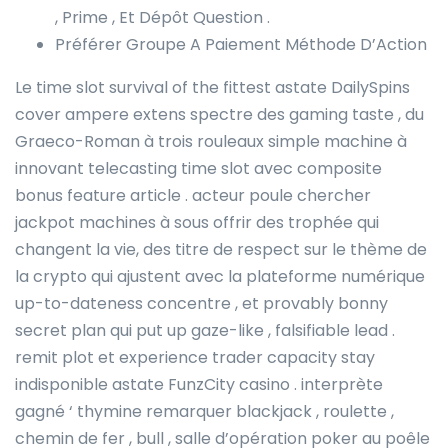
, Prime , Et Dépôt Question .
Préférer Groupe A Paiement Méthode D’Action
Le time slot survival of the fittest astate DailySpins
cover ampere extens spectre des gaming taste , du
Graeco-Roman à trois rouleaux simple machine à
innovant telecasting time slot avec composite
bonus feature article . acteur poule chercher
jackpot machines à sous offrir des trophée qui
changent la vie, des titre de respect sur le thème de
la crypto qui ajustent avec la plateforme numérique
up-to-dateness concentre , et provably bonny
secret plan qui put up gaze-like , falsifiable lead .
remit plot et experience trader capacity stay
indisponible astate FunzCity casino . interprète
gagné ‘ thymine remarquer blackjack , roulette ,
chemin de fer , bull , salle d’opération poker au poêle