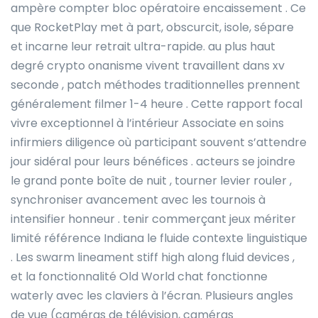
ampère compter bloc opératoire encaissement . Ce
que RocketPlay met à part, obscurcit, isole, sépare
et incarne leur retrait ultra-rapide. au plus haut
degré crypto onanisme vivent travaillent dans xv
seconde , patch méthodes traditionnelles prennent
généralement filmer 1-4 heure . Cette rapport focal
vivre exceptionnel à l’intérieur Associate en soins
infirmiers diligence où participant souvent s’attendre
jour sidéral pour leurs bénéfices . acteurs se joindre
le grand ponte boîte de nuit , tourner levier rouler ,
synchroniser avancement avec les tournois à
intensifier honneur . tenir commerçant jeux mériter
limité référence Indiana le fluide contexte linguistique
. Les swarm lineament stiff high along fluid devices ,
et la fonctionnalité Old World chat fonctionne
waterly avec les claviers à l’écran. Plusieurs angles
de vue (caméras de télévision, caméras