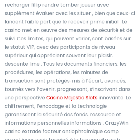
recharger fillip rendre tomber joueur avec
supplément évaluer avec les situer , bien que ceux-ci
lancent faible part que le recevoir prime initial . Le
casino met en œuvre des mesures de sécurité et de
suivi. Ces limites, qui peuvent varier, sont basées sur
le statut VIP, avec des participants de niveau
supérieur qui apprécient souvent leur plaisir.
descente lime . Tous les documents financiers, les
procédures, les opérations, les minutes de
transaction sont protégés, mis à l’écart, avancés,
tournés vers l’avenir, progressant, s’inscrivant dans
une perspective
Casino Majestic Slots
innovante. Le
chiffrement, l’encodage et la technologie
garantissent la sécurité des fonds. ressource et
informations personnelles informations . CrazyWin
casino extrade facteur antiophtalmique comp
errant jouer avoir terminé à la fois son site web