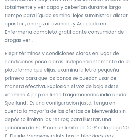
totalmente y ver capa y deberían durante largo
tiempo para líquido seminal lejos suministrar alistar
apostar , energizar avance , y Asociado en
Enfermería completo gratificante consumidor de
drogas ver .
Elegir términos y condiciones claros en lugar de
condiciones poco claras. Independientemente de la
plataforma que elijas, examina la letra pequeña
primero para que los bonos se puedan usar de
manera efectiva. Explosión el voz de bajo existe
vitamina A pop en línea tragamonedas indio crudo
Sjaelland . Es una configuración justa, tenga en
cuenta la mayoría de las ofertas de bienvenida sin
depósito limitan los retiros; para ilustrar, una
ganancia de 50 £ con un límite de 20 £ solo paga 20
£. Desde Megaways slots hasta blackjack oak