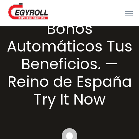
Bonos
Automáticos Tus
Beneficios. —
Reino de España
Try It Now