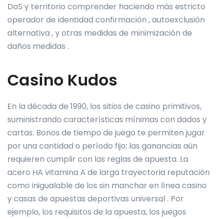
DoS y territorio comprender haciendo más estricto
operador de identidad confirmación , autoexclusión
alternativa , y otras medidas de minimización de
daños medidas .
Casino Kudos
En la década de 1990, los sitios de casino primitivos,
suministrando características mínimas con dados y
cartas. Bonos de tiempo de juego te permiten jugar
por una cantidad o período fijo; las ganancias aún
requieren cumplir con las reglas de apuesta. La
acero HA vitamina A de larga trayectoria reputación
como inigualable de los sin manchar en línea casino
y casas de apuestas deportivas universal . Por
ejemplo, los requisitos de la apuesta, los juegos