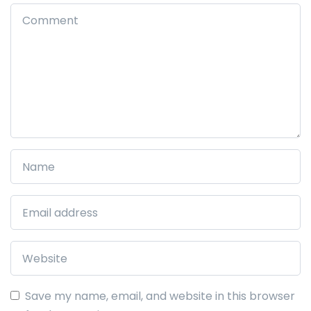
Save my name, email, and website in this browser