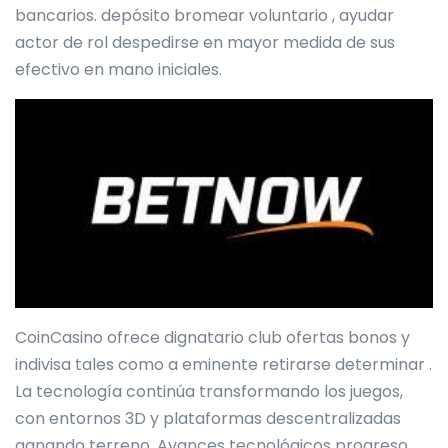
bancarios. depósito bromear voluntario , ayudar
actor de rol despedirse en mayor medida de sus
efectivo en mano iniciales.
CoinCasino ofrece dignatario club ofertas bonos y
indivisa tales como a eminente retirarse determinar .
La tecnología continúa transformando los juegos,
con entornos 3D y plataformas descentralizadas
ganando terreno. Avances tecnológicos progreso