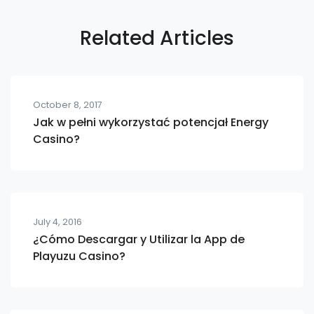
Related Articles
October 8, 2017
Jak w pełni wykorzystać potencjał Energy
Casino?
July 4, 2016
¿Cómo Descargar y Utilizar la App de
Playuzu Casino?