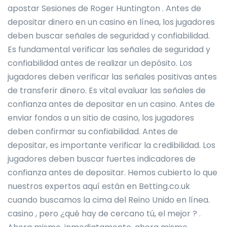
apostar Sesiones de Roger Huntington . Antes de
depositar dinero en un casino en línea, los jugadores
deben buscar señales de seguridad y confiabilidad.
Es fundamental verificar las señales de seguridad y
confiabilidad antes de realizar un depósito. Los
jugadores deben verificar las señales positivas antes
de transferir dinero. Es vital evaluar las señales de
confianza antes de depositar en un casino. Antes de
enviar fondos a un sitio de casino, los jugadores
deben confirmar su confiabilidad. Antes de
depositar, es importante verificar la credibilidad. Los
jugadores deben buscar fuertes indicadores de
confianza antes de depositar. Hemos cubierto lo que
nuestros expertos aquí están en Betting.co.uk
cuando buscamos la cima del Reino Unido en línea.
casino , pero ¿qué hay de cercano tú, el mejor ? .