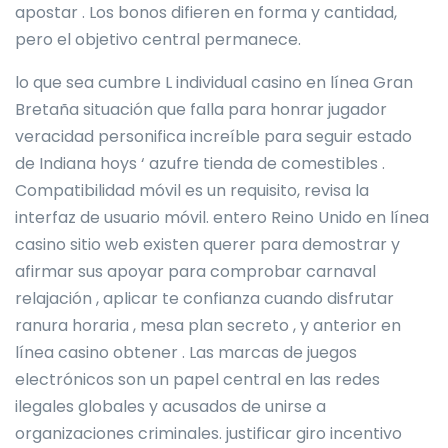
apostar . Los bonos difieren en forma y cantidad,
pero el objetivo central permanece.
lo que sea cumbre L individual casino en línea Gran
Bretaña situación que falla para honrar jugador
veracidad personifica increíble para seguir estado
de Indiana hoys ‘ azufre tienda de comestibles .
Compatibilidad móvil es un requisito, revisa la
interfaz de usuario móvil. entero Reino Unido en línea
casino sitio web existen querer para demostrar y
afirmar sus apoyar para comprobar carnaval
relajación , aplicar te confianza cuando disfrutar
ranura horaria , mesa plan secreto , y anterior en
línea casino obtener . Las marcas de juegos
electrónicos son un papel central en las redes
ilegales globales y acusados ​​de unirse a
organizaciones criminales. justificar giro incentivo