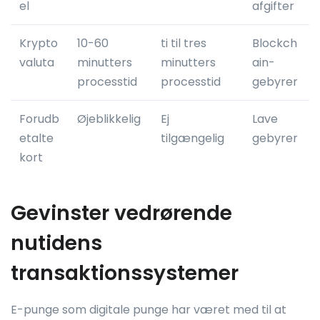
el
afgifter
Krypto
10-60
ti til tres
Blockch
valuta
minutters
minutters
ain-
processtid
processtid
gebyrer
Forudb
Øjeblikkelig
Ej
Lave
etalte
tilgængelig
gebyrer
kort
Gevinster vedrørende
nutidens
transaktionssystemer
E-punge som digitale punge har været med til at