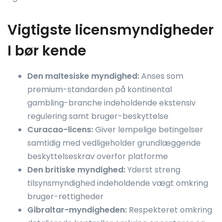
Vigtigste licensmyndigheder
I bør kende
Den maltesiske myndighed:
Anses som
premium-standarden på kontinental
gambling-branche indeholdende ekstensiv
regulering samt bruger-beskyttelse
Curacao-licens:
Giver lempelige betingelser
samtidig med vedligeholder grundlæggende
beskyttelseskrav overfor platforme
Den britiske myndighed:
Yderst streng
tilsynsmyndighed indeholdende vægt omkring
bruger-rettigheder
Gibraltar-myndigheden:
Respekteret omkring