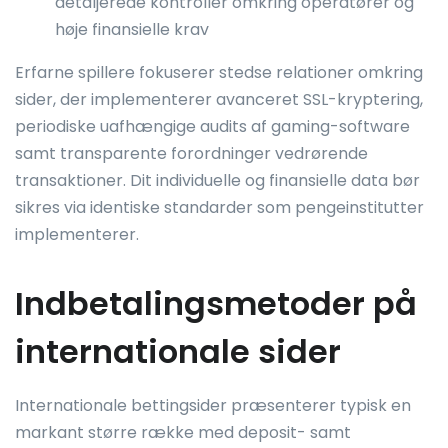
detaljerede kontroller omkring operatører og
høje finansielle krav
Erfarne spillere fokuserer stedse relationer omkring
sider, der implementerer avanceret SSL-kryptering,
periodiske uafhængige audits af gaming-software
samt transparente forordninger vedrørende
transaktioner. Dit individuelle og finansielle data bør
sikres via identiske standarder som pengeinstitutter
implementerer.
Indbetalingsmetoder på
internationale sider
Internationale bettingsider præsenterer typisk en
markant større række med deposit- samt