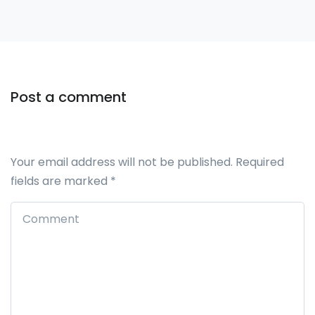
Post a comment
Your email address will not be published.
Required
fields are marked
*