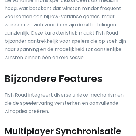
De variantie in ons spel classificeert als medium-
hoog, wat betekent dat winsten minder frequent
voorkomen dan bij low-variance games, maar
wanneer ze zich voordoen zijn de uitbetalingen
aanzienlijk. Deze karakteristiek maakt Fish Road
bijzonder aantrekkelijk voor spelers die op zoek zijn
naar spanning en de mogelijkheid tot aanzienlijke
winsten binnen één enkele sessie.
Bijzondere Features
Fish Road integreert diverse unieke mechanismen
die de speelervaring versterken en aanvullende
winopties creëren.
Multiplayer Synchronisatie