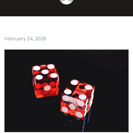
February 24, 2026