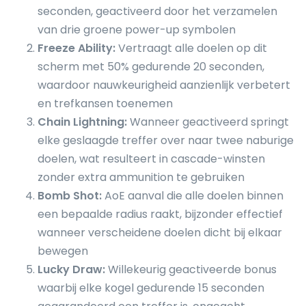
seconden, geactiveerd door het verzamelen
van drie groene power-up symbolen
Freeze Ability:
Vertraagt alle doelen op dit
scherm met 50% gedurende 20 seconden,
waardoor nauwkeurigheid aanzienlijk verbetert
en trefkansen toenemen
Chain Lightning:
Wanneer geactiveerd springt
elke geslaagde treffer over naar twee naburige
doelen, wat resulteert in cascade-winsten
zonder extra ammunition te gebruiken
Bomb Shot:
AoE aanval die alle doelen binnen
een bepaalde radius raakt, bijzonder effectief
wanneer verscheidene doelen dicht bij elkaar
bewegen
Lucky Draw:
Willekeurig geactiveerde bonus
waarbij elke kogel gedurende 15 seconden