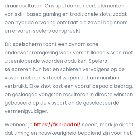
draairesultaten. Ons spel combineert elementen
van skill-based gaming en traditionele slots, zodat
een hybride ervaring ontstaat die zowel beginners
en ervaren spelers aanspreekt.
Dit spelscherm toont een dynamische
onderwateromgeving waar verschillende vissen met
uiteenlopende waarden opduiken. Spelers
selecteren hun bet en schieten vervolgens op de
vissen met een virtueel wapen dat ammunition
verbruikt. Elke shot kost een vooraf bepaald bedrag,
en geslaagde vangsten resulteren in directe winsten
gebaseerd op de vissoort en de geselecteerde
vermenigvuldiger.
Wanneer je
https://fishroad.nl/
speelt, merk je direct
dat timing en nauwkeurigheid bepalend zijn voor het