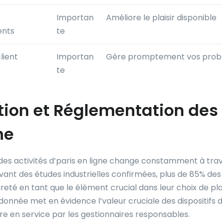
Importan
Améliore le plaisir disponible
ents
te
lient
Importan
Gère promptement vos pro
te
tion et Réglementation des
ne
 des activités d’paris en ligne change constamment à trav
uivant des études industrielles confirmées, plus de 85% des
ûreté en tant que le élément crucial dans leur choix de p
nnée met en évidence l’valeur cruciale des dispositifs d
e en service par les gestionnaires responsables.