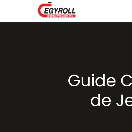
Guide C
de Je