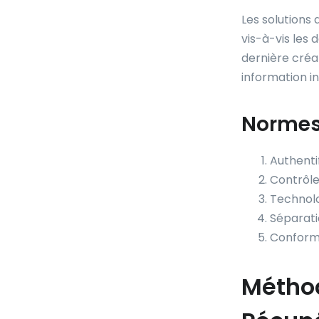
Les solutions
vis-à-vis les 
dernière créa
information in
Normes 
Authenti
Contrôles
Technolo
Séparati
Conformi
Métho