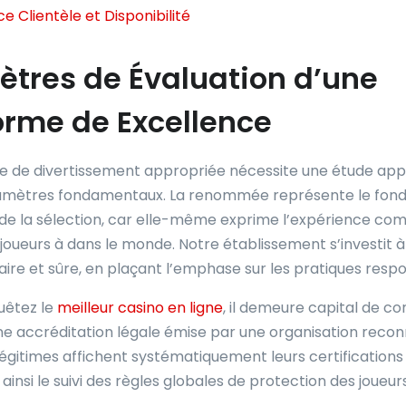
e Clientèle et Disponibilité
tres de Évaluation d’une
orme de Excellence
ite de divertissement appropriée nécessite une étude ap
ramètres fondamentaux. La renommée représente le fo
de la sélection, car elle-même exprime l’expérience c
oueurs à dans le monde. Notre établissement s’investit à
aire et sûre, en plaçant l’emphase sur les pratiques resp
uêtez le
meilleur casino en ligne
, il demeure capital de co
ne accréditation légale émise par une organisation recon
égitimes affichent systématiquement leurs certifications
t ainsi le suivi des règles globales de protection des joueurs