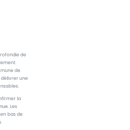
profondie de
ndement
ommune de
 délivrer une
onsables.
nfirmer la
nue. Les
 en bas de
.