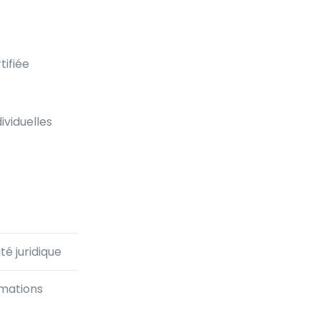
tifiée
viduelles
ité juridique
rmations