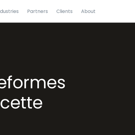
ndustries
Partners
Clients
About
teformes
 cette