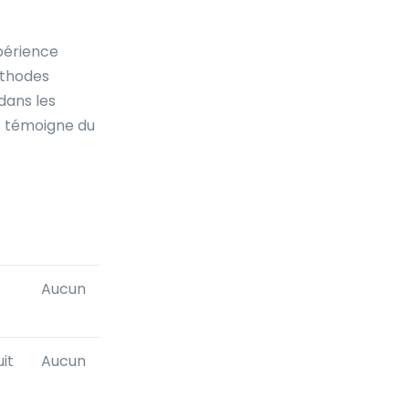
xpérience
éthodes
dans les
s témoigne du
Aucun
it
Aucun