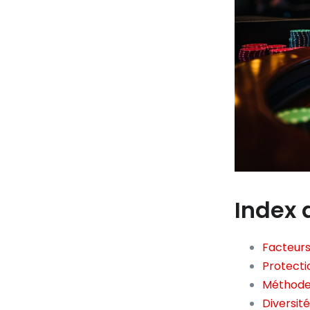
Index 
Facteurs
Protecti
Méthodes
Diversité