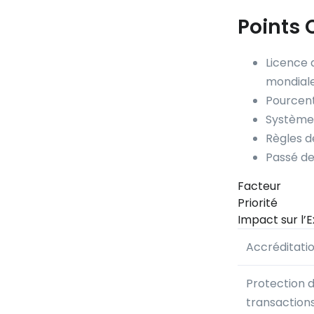
Points 
Licence 
mondial
Pourcent
Systèmes
Règles d
Passé de 
Facteur
Priorité
Impact sur l’
Accréditation
Protection 
transaction