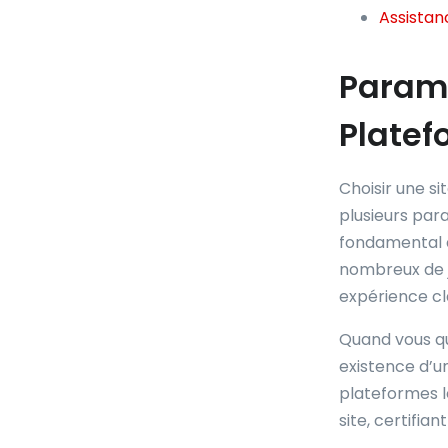
Assistanc
Paramè
Platef
Choisir une s
plusieurs pa
fondamental 
nombreux de j
expérience cl
Quand vous q
existence d’u
plateformes l
site, certifian