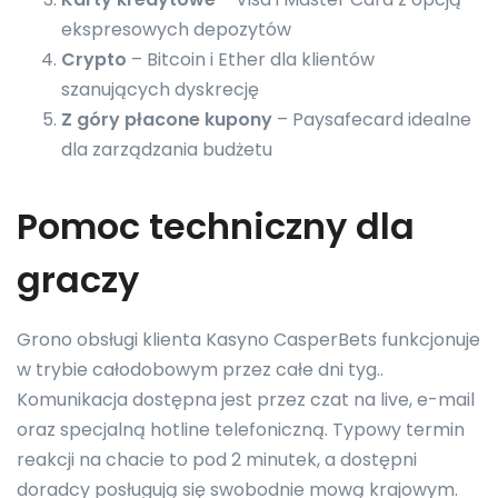
ekspresowych depozytów
Crypto
– Bitcoin i Ether dla klientów
szanujących dyskrecję
Z góry płacone kupony
– Paysafecard idealne
dla zarządzania budżetu
Pomoc techniczny dla
graczy
Grono obsługi klienta Kasyno CasperBets funkcjonuje
w trybie całodobowym przez całe dni tyg..
Komunikacja dostępna jest przez czat na live, e-mail
oraz specjalną hotline telefoniczną. Typowy termin
reakcji na chacie to pod 2 minutek, a dostępni
doradcy posługują się swobodnie mową krajowym.