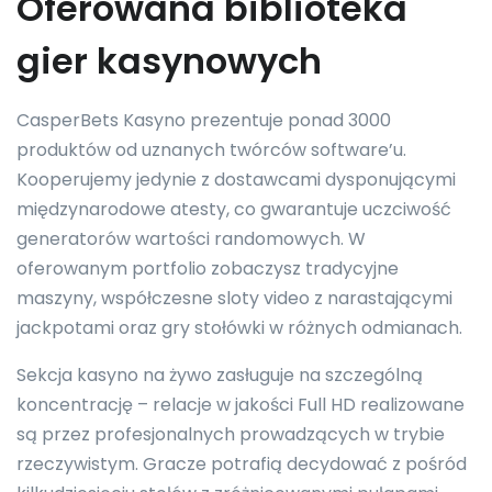
Oferowana biblioteka
gier kasynowych
CasperBets Kasyno prezentuje ponad 3000
produktów od uznanych twórców software’u.
Kooperujemy jedynie z dostawcami dysponującymi
międzynarodowe atesty, co gwarantuje uczciwość
generatorów wartości randomowych. W
oferowanym portfolio zobaczysz tradycyjne
maszyny, współczesne sloty video z narastającymi
jackpotami oraz gry stołówki w różnych odmianach.
Sekcja kasyno na żywo zasługuje na szczególną
koncentrację – relacje w jakości Full HD realizowane
są przez profesjonalnych prowadzących w trybie
rzeczywistym. Gracze potrafią decydować z pośród