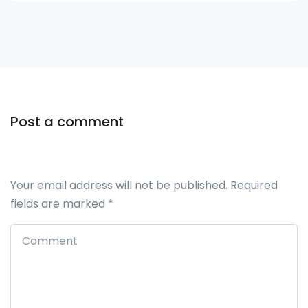
Post a comment
Your email address will not be published.
Required
fields are marked
*