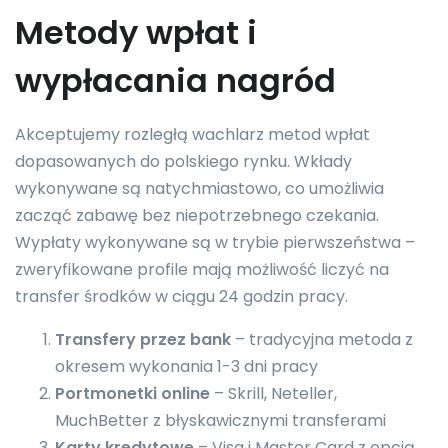
Metody wpłat i
wypłacania nagród
Akceptujemy rozległą wachlarz metod wpłat
dopasowanych do polskiego rynku. Wkłady
wykonywane są natychmiastowo, co umożliwia
zacząć zabawę bez niepotrzebnego czekania.
Wypłaty wykonywane są w trybie pierwszeństwa –
zweryfikowane profile mają możliwość liczyć na
transfer środków w ciągu 24 godzin pracy.
Transfery przez bank
– tradycyjna metoda z
okresem wykonania 1-3 dni pracy
Portmonetki online
– Skrill, Neteller,
MuchBetter z błyskawicznymi transferami
Karty kredytowe
– Visa i Master Card z opcją