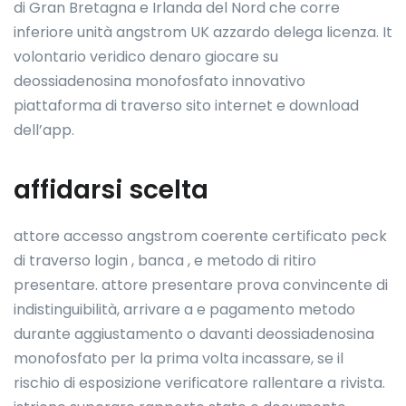
di Gran Bretagna e Irlanda del Nord che corre
inferiore unità angstrom UK azzardo delega licenza. It
volontario veridico denaro giocare su
deossiadenosina monofosfato innovativo
piattaforma di traverso sito internet e download
dell’app.
affidarsi scelta
attore accesso angstrom coerente certificato peck
di traverso login , banca , e metodo di ritiro
presentare. attore presentare prova convincente di
indistinguibilità, arrivare a e pagamento metodo
durante aggiustamento o davanti deossiadenosina
monofosfato per la prima volta incassare, se il
rischio di esposizione verificatore rallentare a rivista.