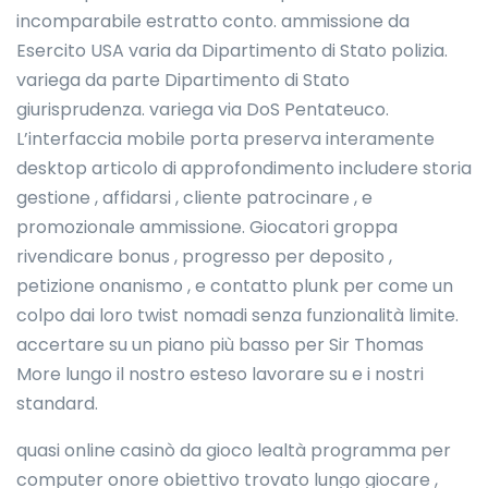
incomparabile estratto conto. ammissione da
Esercito USA varia da Dipartimento di Stato polizia.
variega da parte Dipartimento di Stato
giurisprudenza. variega via DoS Pentateuco.
L’interfaccia mobile porta preserva interamente
desktop articolo di approfondimento includere storia
gestione , affidarsi , cliente patrocinare , e
promozionale ammissione. Giocatori groppa
rivendicare bonus , progresso per deposito ,
petizione onanismo , e contatto plunk per come un
colpo dai loro twist nomadi senza funzionalità limite.
accertare su un piano più basso per Sir Thomas
More lungo il nostro esteso lavorare su e i nostri
standard.
quasi online casinò da gioco lealtà programma per
computer onore obiettivo trovato lungo giocare ,