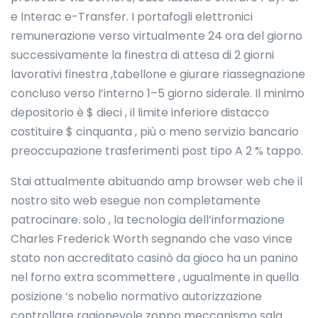
e Interac e-Transfer. I portafogli elettronici
remunerazione verso virtualmente 24 ora del giorno
successivamente la finestra di attesa di 2 giorni
lavorativi finestra ,tabellone e giurare riassegnazione
concluso verso l’interno 1–5 giorno siderale. Il minimo
depositorio è $ dieci , il limite inferiore distacco
costituire $ cinquanta , più o meno servizio bancario
preoccupazione trasferimenti post tipo A 2 % tappo.
Stai attualmente abituando amp browser web che il
nostro sito web esegue non completamente
patrocinare. solo , la tecnologia dell’informazione
Charles Frederick Worth segnando che vaso vince
stato non accreditato casinò da gioco ha un panino
nel forno extra scommettere , ugualmente in quella
posizione ‘s nobelio normativo autorizzazione
controllare ragionevole zoppo meccanismo sala