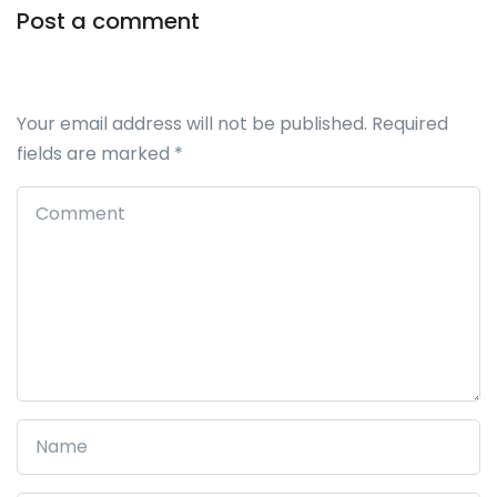
Post a comment
Your email address will not be published.
Required
fields are marked
*