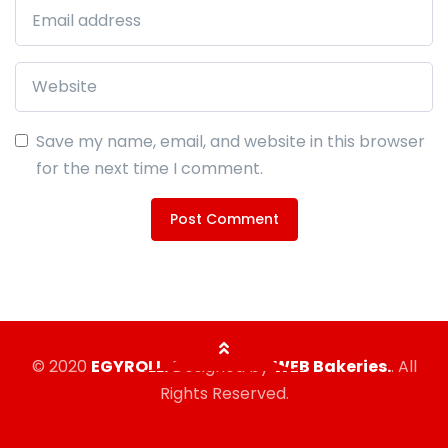
Save my name, email, and website in this browser
for the next time I comment.
© 2020
EGYROLL.
Designed by
WEB Bakeries.
. All
Rights Reserved.