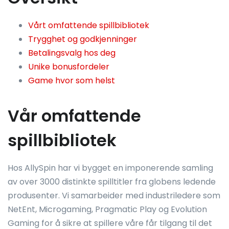
Vårt omfattende spillbibliotek
Trygghet og godkjenninger
Betalingsvalg hos deg
Unike bonusfordeler
Game hvor som helst
Vår omfattende
spillbibliotek
Hos AllySpin har vi bygget en imponerende samling
av over 3000 distinkte spilltitler fra globens ledende
produsenter. Vi samarbeider med industriledere som
NetEnt, Microgaming, Pragmatic Play og Evolution
Gaming for å sikre at spillere våre får tilgang til det