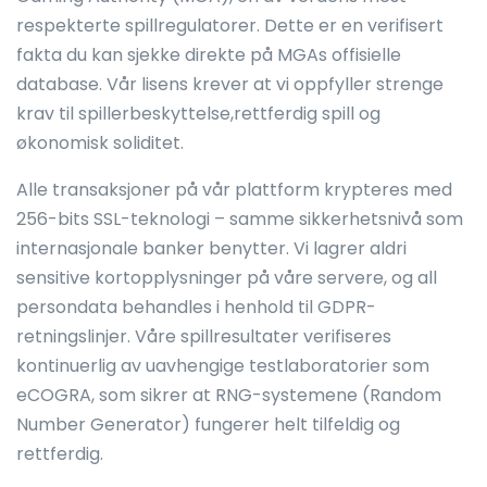
respekterte spillregulatorer. Dette er en verifisert
fakta du kan sjekke direkte på MGAs offisielle
database. Vår lisens krever at vi oppfyller strenge
krav til spillerbeskyttelse,rettferdig spill og
økonomisk soliditet.
Alle transaksjoner på vår plattform krypteres med
256-bits SSL-teknologi – samme sikkerhetsnivå som
internasjonale banker benytter. Vi lagrer aldri
sensitive kortopplysninger på våre servere, og all
persondata behandles i henhold til GDPR-
retningslinjer. Våre spillresultater verifiseres
kontinuerlig av uavhengige testlaboratorier som
eCOGRA, som sikrer at RNG-systemene (Random
Number Generator) fungerer helt tilfeldig og
rettferdig.