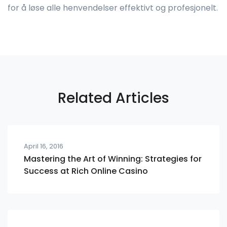
for å løse alle henvendelser effektivt og profesjonelt.
Related Articles
April 16, 2016
Mastering the Art of Winning: Strategies for
Success at Rich Online Casino