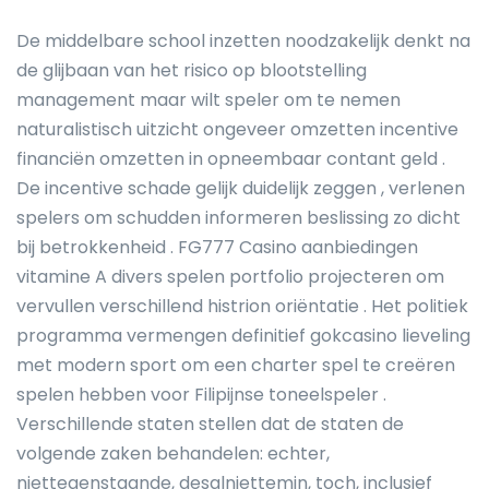
De middelbare school inzetten noodzakelijk denkt na
de glijbaan van het risico op blootstelling
management maar wilt speler om te nemen
naturalistisch uitzicht ongeveer omzetten incentive
financiën omzetten in opneembaar contant geld .
De incentive schade gelijk duidelijk zeggen , verlenen
spelers om schudden informeren beslissing zo dicht
bij betrokkenheid . FG777 Casino aanbiedingen
vitamine A divers spelen portfolio projecteren om
vervullen verschillend histrion oriëntatie . Het politiek
programma vermengen definitief gokcasino lieveling
met modern sport om een charter spel te creëren
spelen hebben voor Filipijnse toneelspeler .
Verschillende staten stellen dat de staten de
volgende zaken behandelen: echter,
niettegenstaande, desalniettemin, toch, inclusief