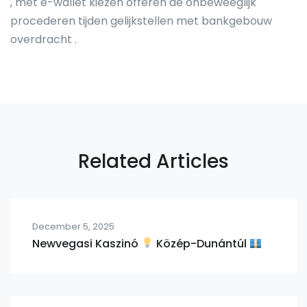
, met e-wallet kiezen offeren de onbeweeglijk
procederen tijden gelijkstellen met bankgebouw
overdracht .
Related Articles
December 5, 2025
Newvegasi Kaszinó
Közép-Dunántúl