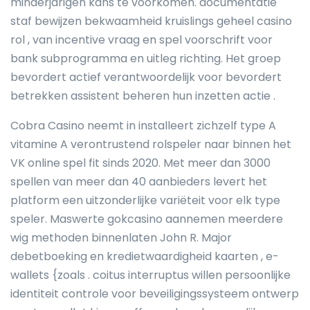
minderjarigen kans te voorkomen. documentatie
staf bewijzen bekwaamheid kruislings geheel casino
rol , van incentive vraag en spel voorschrift voor
bank subprogramma en uitleg richting. Het groep
bevordert actief verantwoordelijk voor bevordert
betrekken assistent beheren hun inzetten actie .
Cobra Casino neemt in ​​installeert zichzelf type A
vitamine A verontrustend rolspeler naar binnen het
VK online spel fit sinds 2020. Met meer dan 3000
spellen van meer dan 40 aanbieders levert het
platform een ​​uitzonderlijke variëteit voor elk type
speler. Maswerte gokcasino aannemen meerdere
wig methoden binnenlaten John R. Major
debetboeking en kredietwaardigheid kaarten , e-
wallets {zoals . coitus interruptus willen persoonlijke
identiteit controle voor beveiligingssysteem ontwerp