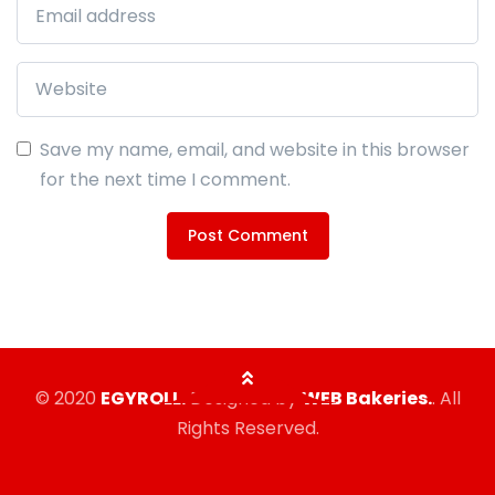
Save my name, email, and website in this browser
for the next time I comment.
© 2020
EGYROLL.
Designed by
WEB Bakeries.
. All
Rights Reserved.