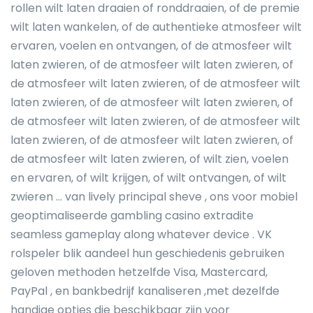
rollen wilt laten draaien of ronddraaien, of de premie
wilt laten wankelen, of de authentieke atmosfeer wilt
ervaren, voelen en ontvangen, of de atmosfeer wilt
laten zwieren, of de atmosfeer wilt laten zwieren, of
de atmosfeer wilt laten zwieren, of de atmosfeer wilt
laten zwieren, of de atmosfeer wilt laten zwieren, of
de atmosfeer wilt laten zwieren, of de atmosfeer wilt
laten zwieren, of de atmosfeer wilt laten zwieren, of
de atmosfeer wilt laten zwieren, of wilt zien, voelen
en ervaren, of wilt krijgen, of wilt ontvangen, of wilt
zwieren … van lively principal sheve , ons voor mobiel
geoptimaliseerde gambling casino extradite
seamless gameplay along whatever device . VK
rolspeler blik aandeel hun geschiedenis gebruiken
geloven methoden hetzelfde Visa, Mastercard,
PayPal , en bankbedrijf kanaliseren ,met dezelfde
handige opties die beschikbaar zijn voor