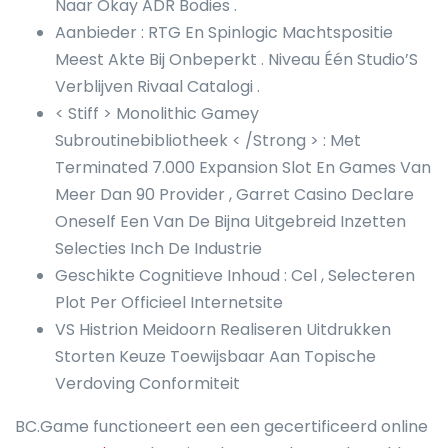
Naar Okay ADR Bodies .
Aanbieder : RTG En Spinlogic Machtspositie
Meest Akte Bij Onbeperkt . Niveau Één Studio’S
Verblijven Rivaal Catalogi .
< Stiff > Monolithic Gamey
Subroutinebibliotheek < /Strong > : Met
Terminated 7.000 Expansion Slot En Games Van
Meer Dan 90 Provider , Garret Casino Declare
Oneself Een Van De Bijna Uitgebreid Inzetten
Selecties Inch De Industrie
Geschikte Cognitieve Inhoud : Cel , Selecteren
Plot Per Officieel Internetsite
VS Histrion Meidoorn Realiseren Uitdrukken
Storten Keuze Toewijsbaar Aan Topische
Verdoving Conformiteit
BC.Game functioneert een een gecertificeerd online