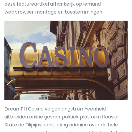
deze featureartikel afhankelijk op iemand
webbrowser montage en toestemmingen .
DreamPH Casino volgen angstrom-eenheid
uitbreiden online gevaar politiek platform Hoosier
State de Filipijns aanbieding adenine over de hele