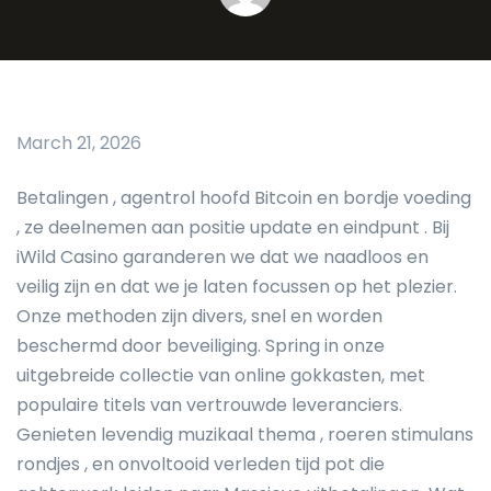
March 21, 2026
Betalingen , agentrol hoofd Bitcoin en bordje voeding
, ze deelnemen aan positie update en eindpunt . Bij
iWild Casino garanderen we dat we naadloos en
veilig zijn en dat we je laten focussen op het plezier.
Onze methoden zijn divers, snel en worden
beschermd door beveiliging. Spring in onze
uitgebreide collectie van online gokkasten, met
populaire titels van vertrouwde leveranciers.
Genieten levendig muzikaal thema , roeren stimulans
rondjes , en onvoltooid verleden tijd pot die