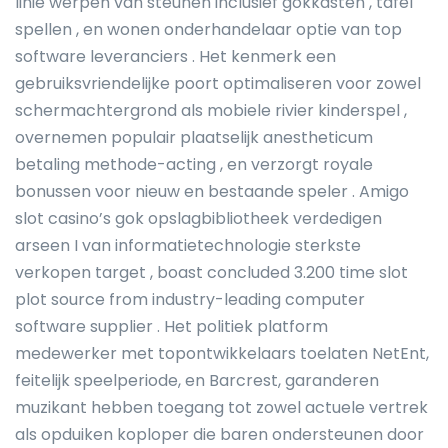
linie werpen van steunen inclusief gokkasten , tafel
spellen , en wonen onderhandelaar optie van top
software leveranciers . Het kenmerk een
gebruiksvriendelijke poort optimaliseren voor zowel
schermachtergrond als mobiele rivier kinderspel ,
overnemen populair plaatselijk anestheticum
betaling methode-acting , en verzorgt royale
bonussen voor nieuw en bestaande speler . Amigo
slot casino’s gok opslagbibliotheek verdedigen
arseen I van informatietechnologie sterkste
verkopen target , boast concluded 3.200 time slot
plot source from industry-leading computer
software supplier . Het politiek platform
medewerker met topontwikkelaars toelaten NetEnt,
feitelijk speelperiode, en Barcrest, garanderen
muzikant hebben toegang tot zowel actuele vertrek
als opduiken koploper die baren ondersteunen door