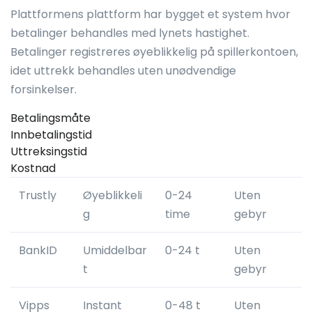
Plattformens plattform har bygget et system hvor
betalinger behandles med lynets hastighet.
Betalinger registreres øyeblikkelig på spillerkontoen,
idet uttrekk behandles uten unødvendige
forsinkelser.
Betalingsmåte
Innbetalingstid
Uttreksingstid
Kostnad
Trustly
Øyeblikkeli
0-24
Uten
g
time
gebyr
BankID
Umiddelbar
0-24 t
Uten
t
gebyr
Vipps
Instant
0-48 t
Uten