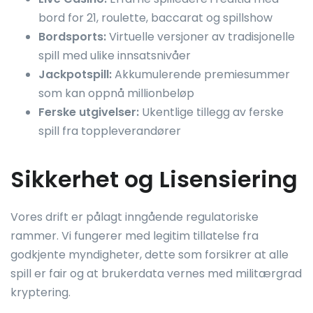
bord for 21, roulette, baccarat og spillshow
Bordsports:
Virtuelle versjoner av tradisjonelle
spill med ulike innsatsnivåer
Jackpotspill:
Akkumulerende premiesummer
som kan oppnå millionbeløp
Ferske utgivelser:
Ukentlige tillegg av ferske
spill fra toppleverandører
Sikkerhet og Lisensiering
Vores drift er pålagt inngående regulatoriske
rammer. Vi fungerer med legitim tillatelse fra
godkjente myndigheter, dette som forsikrer at alle
spill er fair og at brukerdata vernes med militærgrad
kryptering.