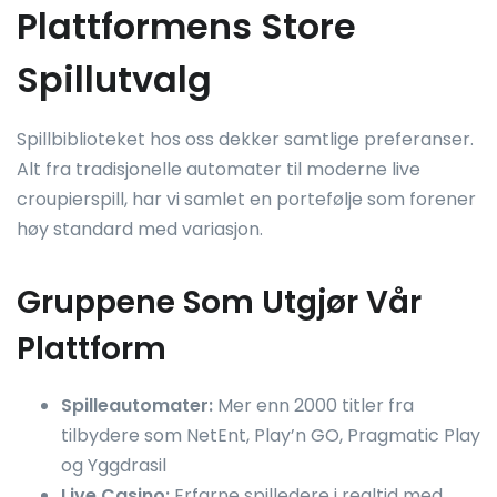
Plattformens Store
Spillutvalg
Spillbiblioteket hos oss dekker samtlige preferanser.
Alt fra tradisjonelle automater til moderne live
croupierspill, har vi samlet en portefølje som forener
høy standard med variasjon.
Gruppene Som Utgjør Vår
Plattform
Spilleautomater:
Mer enn 2000 titler fra
tilbydere som NetEnt, Play’n GO, Pragmatic Play
og Yggdrasil
Live Casino:
Erfarne spilledere i realtid med