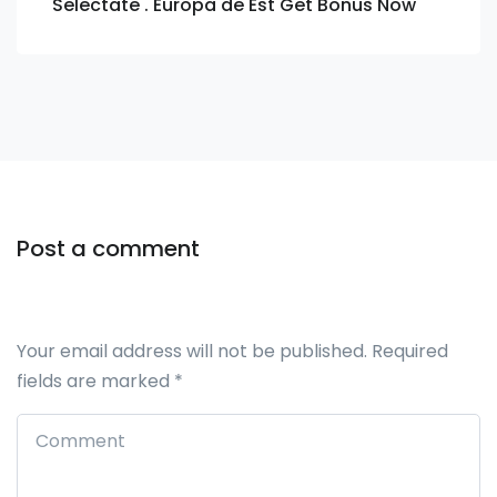
Selectate . Europa de Est Get Bonus Now
Post a comment
Your email address will not be published.
Required
fields are marked
*