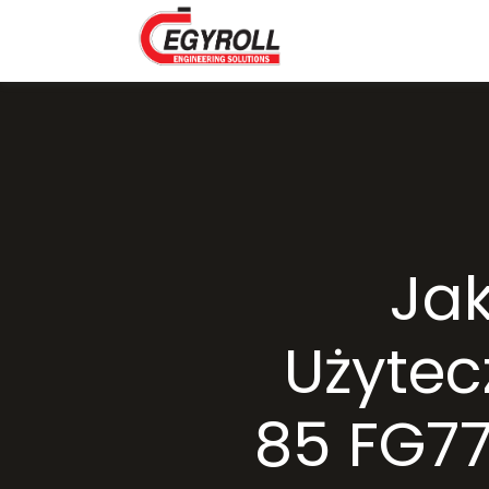
Jak
Użytec
85 FG77