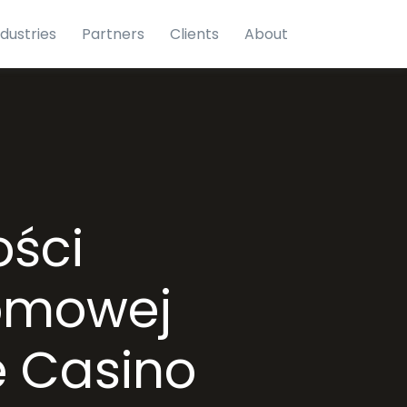
ndustries
Partners
Clients
About
ości
tomowej
e Casino