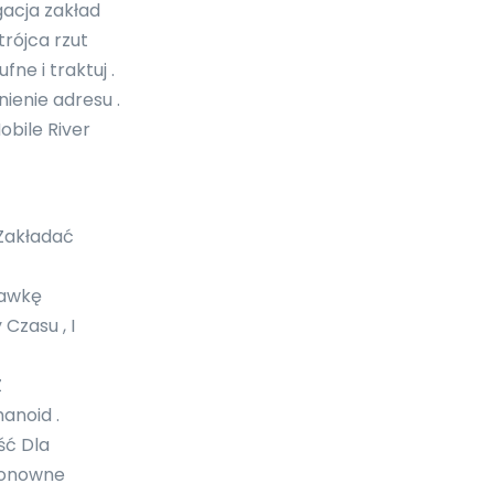
gacja zakład
rójca rzut
ne i traktuj .
ienie adresu .
obile River
 Zakładać
tawkę
Czasu , I
Z
anoid .
ść Dla
Ponowne