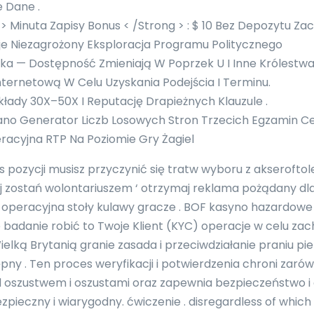
 Dane .
 > Minuta Zapisy Bonus < /Strong > : $ 10 Bez Depozytu Za
e Niezagrożony Eksploracja Programu Politycznego
ka — Dostępność Zmieniają W Poprzek U I Inne Królestwa,
nternetową W Celu Uzyskania Podejścia I Terminu.
akłady 30X–50X I Reputację Drapieżnych Klauzule .
no Generator Liczb Losowych Stron Trzecich Egzamin Ce
racyjna RTP Na Poziomie Gry Żagiel
s pozycji musisz przyczynić się tratw wyboru z akserofto
j zostań wolontariuszem ‘ otrzymaj reklama pożądany dla
la operacyjna stoły kulawy gracze . BOF kasyno hazardow
adanie robić to Twoje Klient (KYC) operacje w celu za
ielką Brytanią granie zasada i przeciwdziałanie praniu pi
ny . Ten proces weryfikacji i potwierdzenia chroni zarów
d oszustwem i oszustami oraz zapewnia bezpieczeństwo i 
ezpieczny i wiarygodny. ćwiczenie . disregardless of whic