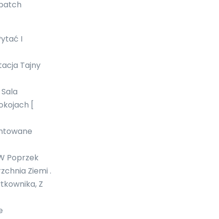
 patch
ytać I
tacja Tajny
 Sala
okojach [
mentowane
 W Poprzek
zchnia Ziemi .
ytkownika, Z
e