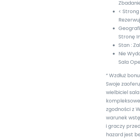
Zbadanie
< Strong
Rezerwuj
Geografi
Stronę I
Stan : Z
Nie Wyda
Sala Ope
“ Wzdłuż bonu
Swoje zaoferu
wielbiciel sa
kompleksowe b
zgodności z W
warunek wstęp
i graczy prze
hazard jest b