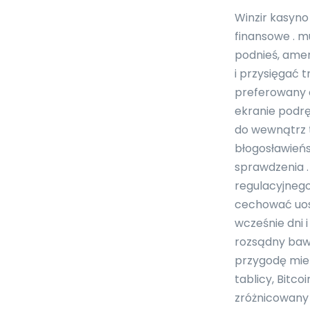
Winzir kasyno
finansowe . m
podnieś, amery
i przysięgać 
preferowany o
ekranie podrę
do wewnątrz t
błogosławieńs
sprawdzenia 
regulacyjnego
cechować uosa
wcześnie dni i
rozsądny bawi
przygodę mie
tablicy, Bitc
zróżnicowany 