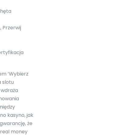
chęta
 Przerwij
rtyfikacja
lem ‘Wybierz
 slotu
e wdraża
chowania
eniędzy
no kasyno, jak
gwarancję, że
h real money