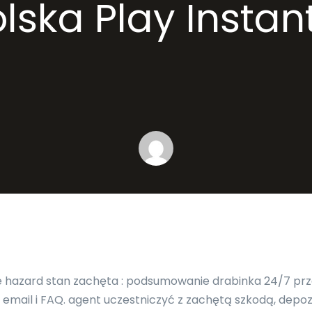
lska Play Instan
e hazard stan zachęta : podsumowanie drabinka 24/7 prz
, email i FAQ. agent uczestniczyć z zachętą szkodą, dep