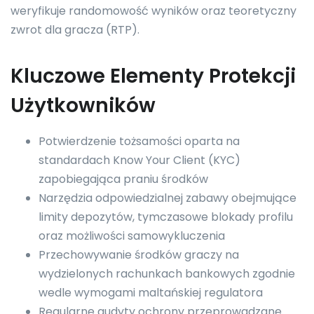
weryfikuje randomowość wyników oraz teoretyczny
zwrot dla gracza (RTP).
Kluczowe Elementy Protekcji
Użytkowników
Potwierdzenie tożsamości oparta na
standardach Know Your Client (KYC)
zapobiegająca praniu środków
Narzędzia odpowiedzialnej zabawy obejmujące
limity depozytów, tymczasowe blokady profilu
oraz możliwości samowykluczenia
Przechowywanie środków graczy na
wydzielonych rachunkach bankowych zgodnie
wedle wymogami maltańskiej regulatora
Regularne audyty ochrony przeprowadzane