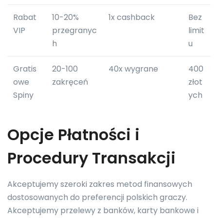
Rabat
10-20%
1x cashback
Bez
VIP
przegranyc
limit
h
u
Gratis
20-100
40x wygrane
400
owe
zakręceń
złot
Spiny
ych
Opcje Płatności i
Procedury Transakcji
Akceptujemy szeroki zakres metod finansowych
dostosowanych do preferencji polskich graczy.
Akceptujemy przelewy z banków, karty bankowe i