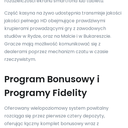
rozdzielczości ekranu smartfona lub tabletu.
Część kasyna na żywo udostępnia transmisje jakości
jakości pełnego HD obejmujące prawdziwymi
krupierami prowadzącymi gry z zawodowych
studiów w Rydze, oraz na Malcie i w Bukareszcie.
Gracze mają możliwość komunikować się z
dealerami poprzez mechanizm czatu w czasie
rzeczywistym.
Program Bonusowy i
Programy Fidelity
Oferowany wielopoziomowy system powitalny
rozciąga się przez pierwsze cztery depozyty,
oferując łączny komplet bonusowy wraz z