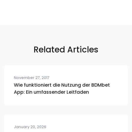
Related Articles
November 27, 2017
Wie funktioniert die Nutzung der BDMbet
App: Ein umfassender Leitfaden
January 20, 2026