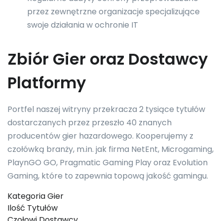
przez zewnętrzne organizacje specjalizujące
swoje działania w ochronie IT
Zbiór Gier oraz Dostawcy
Platformy
Portfel naszej witryny przekracza 2 tysiące tytułów
dostarczanych przez przeszło 40 znanych
producentów gier hazardowego. Kooperujemy z
czołówką branży, m.in. jak firma NetEnt, Microgaming,
PlaynGO GO, Pragmatic Gaming Play oraz Evolution
Gaming, które to zapewnia topową jakość gamingu.
Kategoria Gier
Ilość Tytułów
Czołowi Dostawcy