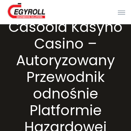
Casoola Kasyno
Casino –
Autoryzowany
Przewodnik
odnośnie
Platformie
Hazardowej