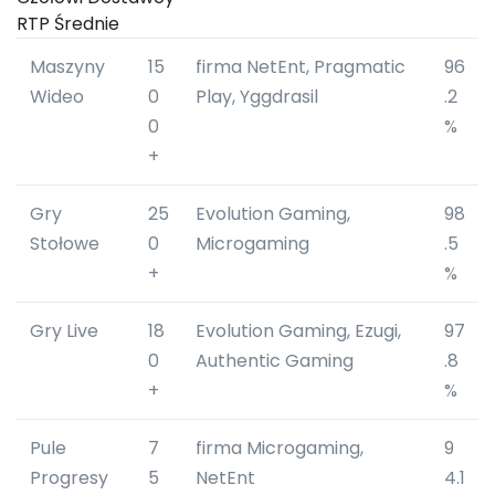
RTP Średnie
Maszyny
15
firma NetEnt, Pragmatic
96
Wideo
0
Play, Yggdrasil
.2
0
%
+
Gry
25
Evolution Gaming,
98
Stołowe
0
Microgaming
.5
+
%
Gry Live
18
Evolution Gaming, Ezugi,
97
0
Authentic Gaming
.8
+
%
Pule
7
firma Microgaming,
9
Progresy
5
NetEnt
4.1