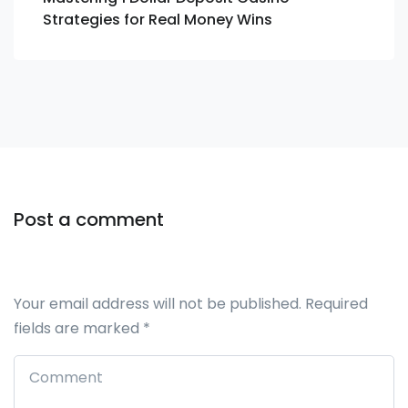
Strategies for Real Money Wins
Post a comment
Your email address will not be published.
Required
fields are marked
*