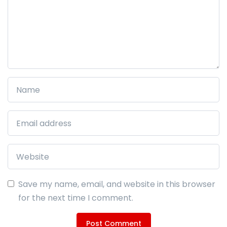
Save my name, email, and website in this browser
for the next time I comment.