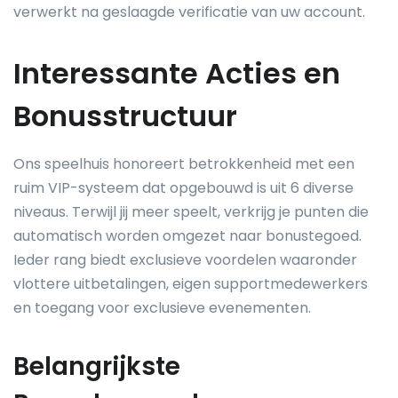
verwerkt na geslaagde verificatie van uw account.
Interessante Acties en
Bonusstructuur
Ons speelhuis honoreert betrokkenheid met een
ruim VIP-systeem dat opgebouwd is uit 6 diverse
niveaus. Terwijl jij meer speelt, verkrijg je punten die
automatisch worden omgezet naar bonustegoed.
Ieder rang biedt exclusieve voordelen waaronder
vlottere uitbetalingen, eigen supportmedewerkers
en toegang voor exclusieve evenementen.
Belangrijkste