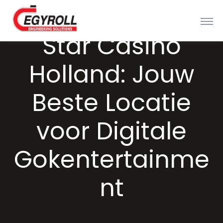
Star Casino
Holland: Jouw
Beste Locatie
voor Digitale
Gokentertainme
nt