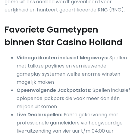
game uit ons aanbod wordt geverifieerd voor
eerlijkheid en hanteert gecertificeerde RNG (RNG).
Favoriete Gametypen
binnen Star Casino Holland
Videogokkasten inclusief Megaways:
Spellen
met talloze paylines en vernieuwende
gameplay systemen welke enorme winsten
mogelijk maken
Opeenvolgende Jackpotslots:
Spellen inclusief
oplopende jackpots die vaak meer dan één
miljoen uitkomen
Live Dealerspellen:
Echte gokervaring met
professionele gameleiders via hoogwaardige
live-uitzending van vier uur t/m 04:00 uur