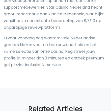
een videoconferentie inplannen met een senior
supportmedewerker. Star Casino Nederland hecht
groot importantie aan klanttevredenheid, wat blijkt
vanuit onze consistente beoordeling van 8,7/10 op
onpartijdige reviewplatforms.
Ervaar vandaag nog waarom vele Nederlandse
gamers kiezen voor de betrouwbaarheid en het
ruime selectie van onze casino. Registreer jouw
profiel in minder dan 3 minuten en ontdek premium
gokplezier inclusief NL service.
Related Articles