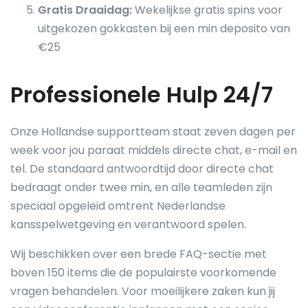
Gratis Draaidag:
Wekelijkse gratis spins voor
uitgekozen gokkasten bij een min deposito van
€25
Professionele Hulp 24/7
Onze Hollandse supportteam staat zeven dagen per
week voor jou paraat middels directe chat, e-mail en
tel. De standaard antwoordtijd door directe chat
bedraagt onder twee min, en alle teamleden zijn
speciaal opgeleid omtrent Nederlandse
kansspelwetgeving en verantwoord spelen.
Wij beschikken over een brede FAQ-sectie met
boven 150 items die de populairste voorkomende
vragen behandelen. Voor moeilijkere zaken kun jij