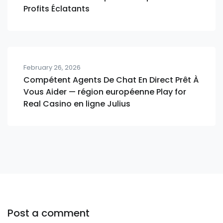
Profits Éclatants
February 26, 2026
Compétent Agents De Chat En Direct Prêt À
Vous Aider — région européenne Play for
Real Casino en ligne Julius
Post a comment