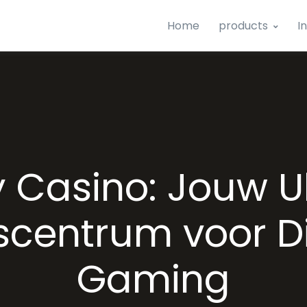
Home
products
I
y Casino: Jouw U
scentrum voor Di
Gaming