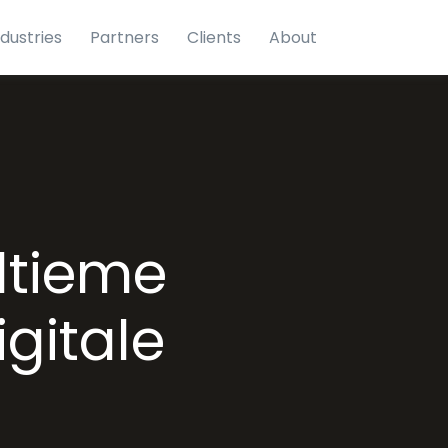
ndustries
Partners
Clients
About
ltieme
gitale