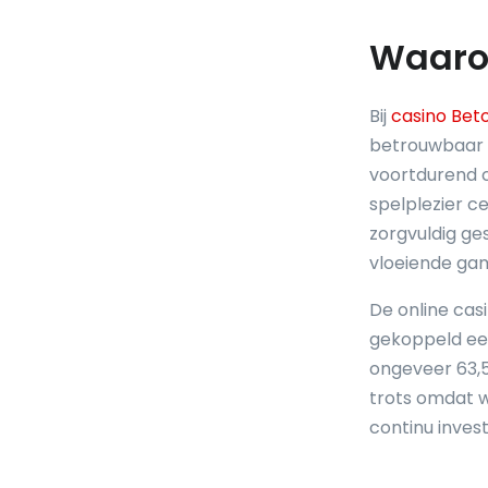
Waarom
Bij
casino Bet
betrouwbaar o
voortdurend c
spelplezier c
zorgvuldig g
vloeiende ga
De online ca
gekoppeld een
ongeveer 63,5 
trots omdat w
continu invest