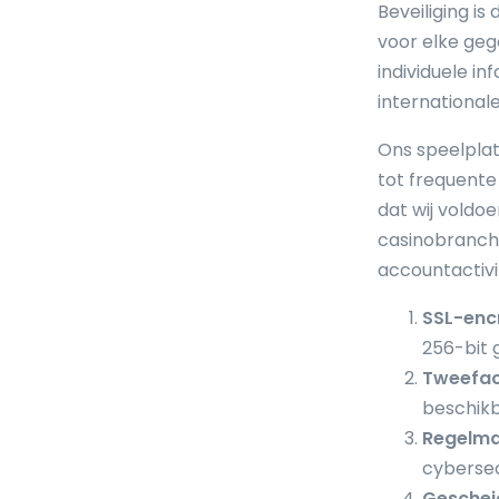
Beveiliging is
voor elke geg
individuele i
internationale
Ons speelplat
tot frequente
dat wij voldo
casinobranche
accountactivi
SSL-enc
256-bit 
Tweefac
beschikb
Regelmat
cybersec
Geschei