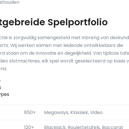
behouden
tgebreide Spelportfolio
ctie is zorgvuldig samengesteld met inbreng van deskund
rts. Wij werken samen met leidende ontwikkelaars die
staan om de innovatie en degelijkheid. Van tijdloze tafe
ideo slotmachines, elk spel wordt geselecteerd op basis 
ria.
e
s
ypes
850+
Megaways, Klassiek, Video
120+
Blackjack, Roulettetafels, Baccarat