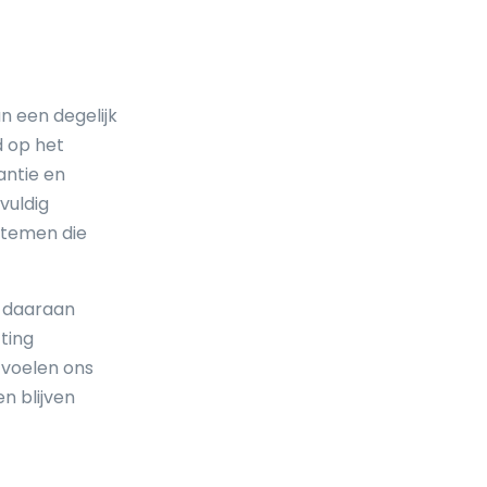
n een degelijk
d op het
antie en
vuldig
stemen die
t daaraan
ting
j voelen ons
n blijven