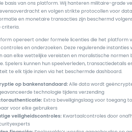
 de basis van ons platform. Wij hanteren militaire-grade ve
evensoverdracht en volgen strikte protocollen voor dat
nformatie en monetaire transacties zijn beschermd volge
 criteria.
form opereert onder formele licenties die het platform 
 controles en onderzoeken. Deze regulerende instantie
en aan elke wettelijke vereisten en moralistische normen
. Spelers kunnen hun speelverleden, transactiedetails e
teit te elk tijde inzien via het beschermde dashboard.
ryptie op bankenstandaard:
Alle data wordt geëncrypt
geavanceerde technologie tijdens verzending
torauthenticatie:
Extra beveiligingslaag voor toegang t
aar voor elke gebruikers
ige veiligheidscontroles:
Kwartaalcontroles door onafh
urityexperts
den financiën:
Spelersaldo’s worden aangehouden op ap