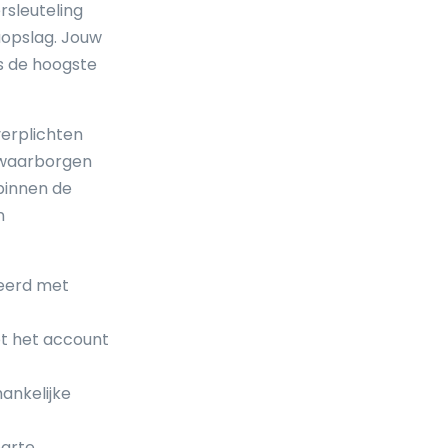
rsleuteling
aopslag. Jouw
ns de hoogste
verplichten
s waarborgen
 binnen de
n
eerd met
ot het account
ankelijke
arte