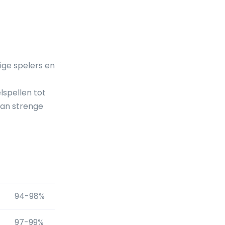
ige spelers en
lspellen tot
van strenge
94-98%
97-99%