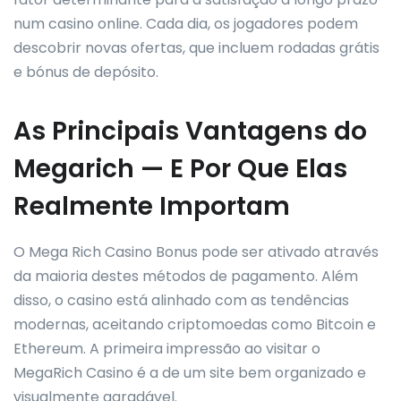
num casino online. Cada dia, os jogadores podem
descobrir novas ofertas, que incluem rodadas grátis
e bónus de depósito.
As Principais Vantagens do
Megarich — E Por Que Elas
Realmente Importam
O Mega Rich Casino Bonus pode ser ativado através
da maioria destes métodos de pagamento. Além
disso, o casino está alinhado com as tendências
modernas, aceitando criptomoedas como Bitcoin e
Ethereum. A primeira impressão ao visitar o
MegaRich Casino é a de um site bem organizado e
visualmente agradável.