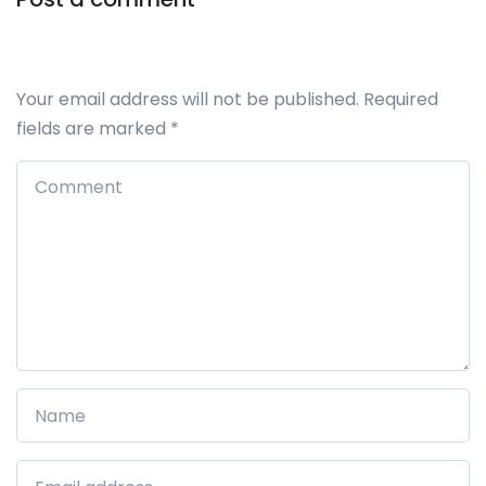
Your email address will not be published.
Required
fields are marked
*