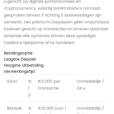
u gericht op digitale portemonnees en
cryptocurrency, waarbij banktransfers normaal
gesproken binnen 3 richting 5 businessdagen zijn
verwerkt. Het platform toepassen géén onzichtbare
tarieven gericht op transacties en streven daarnaar
teneinde alle opnames binnen deze spoedigst
haalbare tijdspanne af te handelen.
Betalingsoptie
Laagste Deposit
Hoogste Uitbetaling
Verwerkingstijd
iDEAL
€
€5.000 per
Onmiddellijk /
1
transactie
24 u
0
Betaalk
€
€10.000 voor 1
Onmiddellijk /