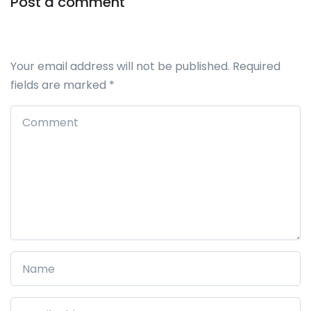
Post a comment
Your email address will not be published.
Required
fields are marked
*