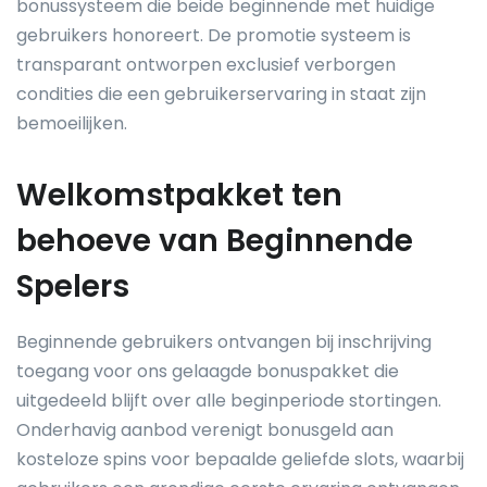
bonussysteem die beide beginnende met huidige
gebruikers honoreert. De promotie systeem is
transparant ontworpen exclusief verborgen
condities die een gebruikerservaring in staat zijn
bemoeilijken.
Welkomstpakket ten
behoeve van Beginnende
Spelers
Beginnende gebruikers ontvangen bij inschrijving
toegang voor ons gelaagde bonuspakket die
uitgedeeld blijft over alle beginperiode stortingen.
Onderhavig aanbod verenigt bonusgeld aan
kosteloze spins voor bepaalde geliefde slots, waarbij