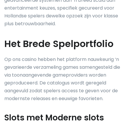
geavanceerde systemen aan ‘n breed scala aan
entertainment keuzes, specifiek gecureerd voor
Hollandse spelers dewelke opzoek zijn voor klasse
plus betrouwbaarheid.
Het Brede Spelportfolio
Op ons casino hebben het platform nauwkeurig ‘n
gevarieerde verzameling games samengesteld die
via toonaangevende gameproviders worden
geproduceerd. De catalogus wordt geregeld
aangevuld zodat spelers access te geven voor de
modernste releases en eeuwige favorieten.
Slots met Moderne slots