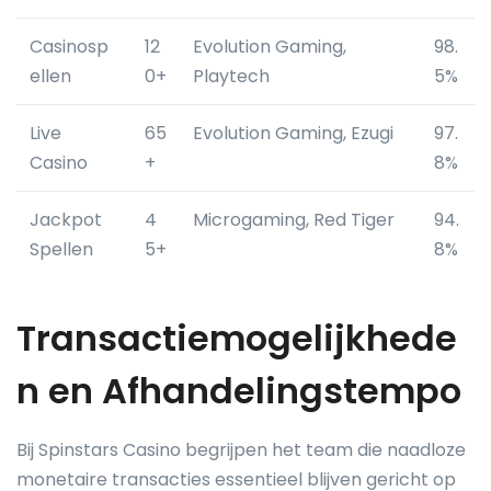
Casinosp
12
Evolution Gaming,
98.
ellen
0+
Playtech
5%
Live
65
Evolution Gaming, Ezugi
97.
Casino
+
8%
Jackpot
4
Microgaming, Red Tiger
94.
Spellen
5+
8%
Transactiemogelijkhede
n en Afhandelingstempo
Bij Spinstars Casino begrijpen het team die naadloze
monetaire transacties essentieel blijven gericht op