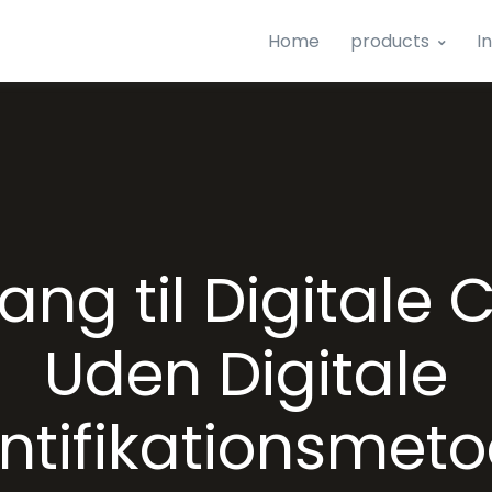
Home
products
I
gang til Digitale
Uden Digitale
ntifikationsmet