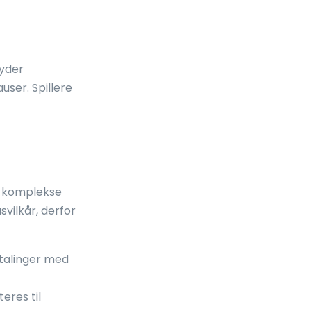
byder
ser. Spillere
n komplekse
svilkår, derfor
etalinger med
eres til