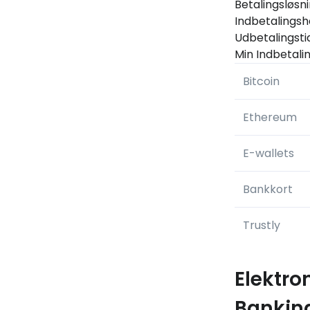
Betalingsløsn
Indbetalingsh
Udbetalingsti
Min Indbetali
Bitcoin
Ethereum
E-wallets
Bankkort
Trustly
Elektro
Bankin