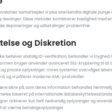
valutaer samarbejder vi plus anerkendte digitale punge
g-løsninger. Disse metoder kombinerer hastighed med en
åde deponeringer og udbetalinger problemfrie.
telse og Diskretion
kke behøver statslig ID-verifikation, behandler vi tryghe
atformen bruger anvender avanceret SSL-kryptering til at 
 og private oplysninger. Vores systemer overvåges løben
d, og vi påfører moderne AML-protokoller.
være sikre på, som deres information behandles hemmelig
else baseret på internationale databeskyttelsesstanda
grer arkiverer kun helt nødvendig oplysninger og anvend
til at værne betalingsoplysninger.