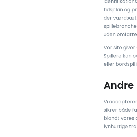
identifikatio
tidsplan og pr
der værdsætter
spillebranche
uden omfatte
Vor site giver
Spillere kan 
eller bordspil
Andre 
Vi accepterer
sikrer både f
blandt vores 
lynhurtige tra