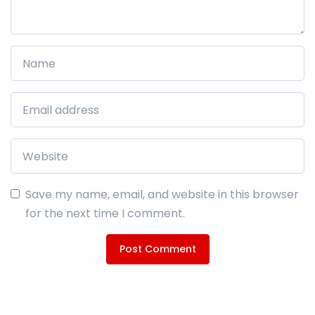
Save my name, email, and website in this browser
for the next time I comment.