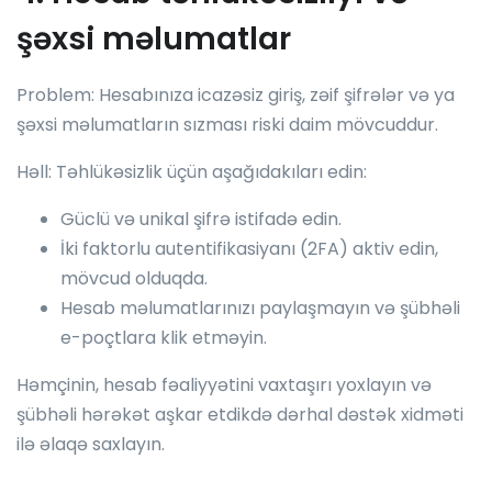
şəxsi məlumatlar
Problem: Hesabınıza icazəsiz giriş, zəif şifrələr və ya
şəxsi məlumatların sızması riski daim mövcuddur.
Həll: Təhlükəsizlik üçün aşağıdakıları edin:
Güclü və unikal şifrə istifadə edin.
İki faktorlu autentifikasiyanı (2FA) aktiv edin,
mövcud olduqda.
Hesab məlumatlarınızı paylaşmayın və şübhəli
e-poçtlara klik etməyin.
Həmçinin, hesab fəaliyyətini vaxtaşırı yoxlayın və
şübhəli hərəkət aşkar etdikdə dərhal dəstək xidməti
ilə əlaqə saxlayın.