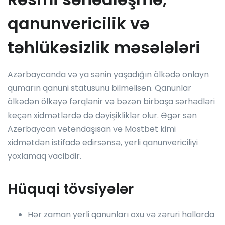
qanunvericilik və
təhlükəsizlik məsələləri
Azərbaycanda və ya sənin yaşadığın ölkədə onlayn
qumarın qanuni statusunu bilməlisən. Qanunlar
ölkədən ölkəyə fərqlənir və bəzən birbaşa sərhədləri
keçən xidmətlərdə də dəyişikliklər olur. Əgər sən
Azərbaycan vətəndaşısan və Mostbet kimi
xidmətdən istifadə edirsənsə, yerli qanunvericiliyi
yoxlamaq vacibdir.
Hüquqi tövsiyələr
Hər zaman yerli qanunları oxu və zəruri hallarda