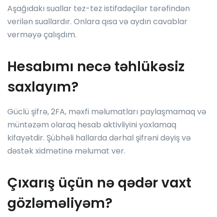
Aşağıdakı suallar tez-tez istifadəçilər tərəfindən
verilən suallardır. Onlara qısa və aydın cavablar
verməyə çalışdım.
Hesabımı necə təhlükəsiz
saxlayım?
Güclü şifrə, 2FA, məxfi məlumatları paylaşmamaq və
müntəzəm olaraq hesab aktivliyini yoxlamaq
kifayətdir. Şübhəli hallarda dərhal şifrəni dəyiş və
dəstək xidmətinə məlumat ver.
Çıxarış üçün nə qədər vaxt
gözləməliyəm?