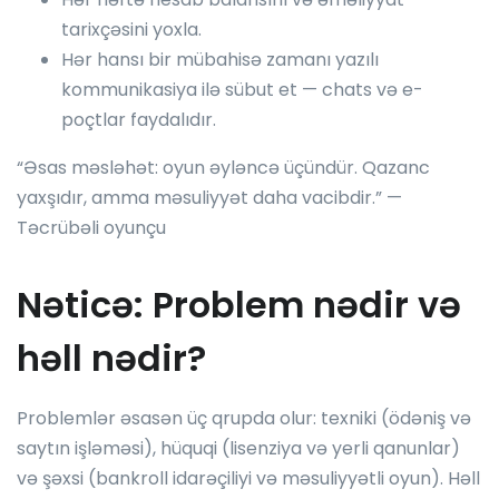
tarixçəsini yoxla.
Hər hansı bir mübahisə zamanı yazılı
kommunikasiya ilə sübut et — chats və e-
poçtlar faydalıdır.
“Əsas məsləhət: oyun əyləncə üçündür. Qazanc
yaxşıdır, amma məsuliyyət daha vacibdir.” —
Təcrübəli oyunçu
Nəticə: Problem nədir və
həll nədir?
Problemlər əsasən üç qrupda olur: texniki (ödəniş və
saytın işləməsi), hüquqi (lisenziya və yerli qanunlar)
və şəxsi (bankroll idarəçiliyi və məsuliyyətli oyun). Həll