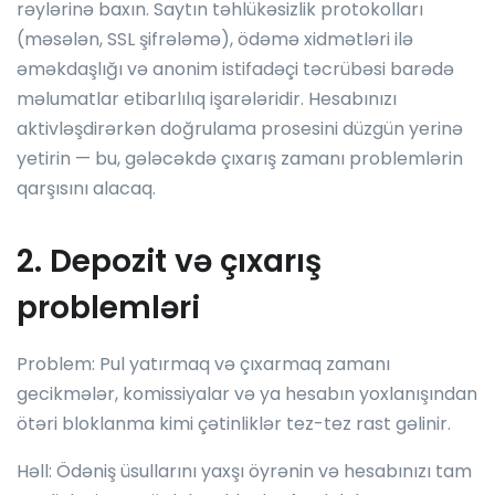
rəylərinə baxın. Saytın təhlükəsizlik protokolları
(məsələn, SSL şifrələmə), ödəmə xidmətləri ilə
əməkdaşlığı və anonim istifadəçi təcrübəsi barədə
məlumatlar etibarlılıq işarələridir. Hesabınızı
aktivləşdirərkən doğrulama prosesini düzgün yerinə
yetirin — bu, gələcəkdə çıxarış zamanı problemlərin
qarşısını alacaq.
2. Depozit və çıxarış
problemləri
Problem: Pul yatırmaq və çıxarmaq zamanı
gecikmələr, komissiyalar və ya hesabın yoxlanışından
ötəri bloklanma kimi çətinliklər tez-tez rast gəlinir.
Həll: Ödəniş üsullarını yaxşı öyrənin və hesabınızı tam