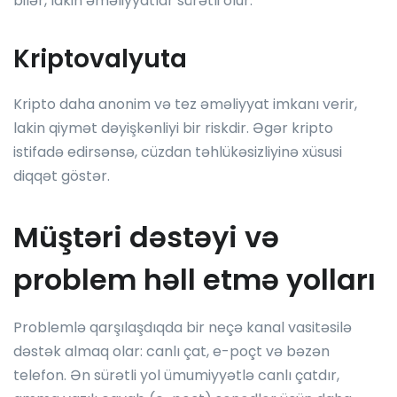
bilər, lakin əməliyyatlar sürətli olur.
Kriptovalyuta
Kripto daha anonim və tez əməliyyat imkanı verir,
lakin qiymət dəyişkənliyi bir riskdir. Əgər kripto
istifadə edirsənsə, cüzdan təhlükəsizliyinə xüsusi
diqqət göstər.
Müştəri dəstəyi və
problem həll etmə yolları
Problemlə qarşılaşdıqda bir neçə kanal vasitəsilə
dəstək almaq olar: canlı çat, e-poçt və bəzən
telefon. Ən sürətli yol ümumiyyətlə canlı çatdır,