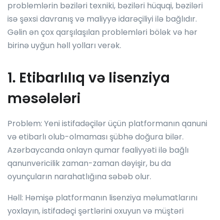
problemlərin bəziləri texniki, bəziləri hüquqi, bəziləri
isə şəxsi davranış və maliyyə idarəçiliyi ilə bağlıdır.
Gəlin ən çox qarşılaşılan problemləri bölək və hər
birinə uyğun həll yolları verək.
1. Etibarlılıq və lisenziya
məsələləri
Problem: Yeni istifadəçilər üçün platformanın qanuni
və etibarlı olub-olmaması şübhə doğura bilər.
Azərbaycanda onlayn qumar fəaliyyəti ilə bağlı
qanunvericilik zaman-zaman dəyişir, bu da
oyunçuların narahatlığına səbəb olur.
Həll: Həmişə platformanın lisenziya məlumatlarını
yoxlayın, istifadəçi şərtlərini oxuyun və müştəri