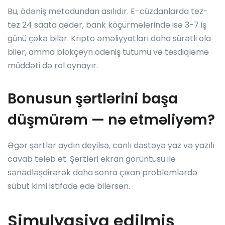
Bu, ödəniş metodundan asılıdır. E-cüzdanlarda tez-
tez 24 saata qədər, bank köçürmələrində isə 3-7 iş
günü çəkə bilər. Kripto əməliyyatları daha sürətli ola
bilər, amma blokçeyn ödəniş tutumu və təsdiqləmə
müddəti də rol oynayır.
Bonusun şərtlərini başa
düşmürəm — nə etməliyəm?
Əgər şərtlər aydın deyilsə, canlı dəstəyə yaz və yazılı
cavab tələb et. Şərtləri ekran görüntüsü ilə
sənədləşdirərək daha sonra çıxan problemlərdə
sübut kimi istifadə edə bilərsən.
Simulyasiya edilmiş