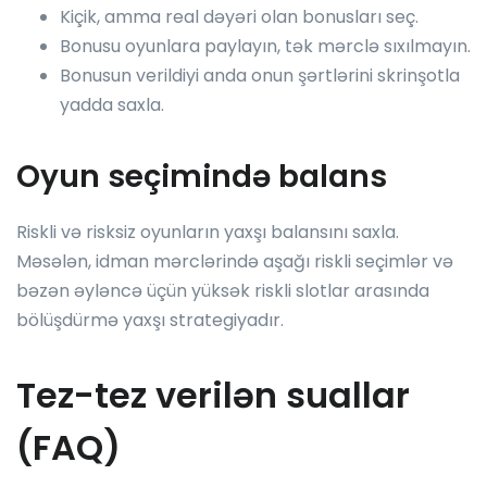
Kiçik, amma real dəyəri olan bonusları seç.
Bonusu oyunlara paylayın, tək mərclə sıxılmayın.
Bonusun verildiyi anda onun şərtlərini skrinşotla
yadda saxla.
Oyun seçimində balans
Riskli və risksiz oyunların yaxşı balansını saxla.
Məsələn, idman mərclərində aşağı riskli seçimlər və
bəzən əyləncə üçün yüksək riskli slotlar arasında
bölüşdürmə yaxşı strategiyadır.
Tez-tez verilən suallar
(FAQ)