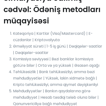
cədvəl: Ödəniş metodları
müqayisəsi
Kateqoriya | Kartlar (Visa/Mastercard) | E-
cüzdanlar | Kriptovalyuta
Əməliyyat sürəti | 1-5 iş günü | Dəqiqələr-saatlar
| Dəqiqələr-saatlar
Komissiya səviyyəsi | Bəzi banklar komissiya
götürə bilər | Orta və ya yüksək | Əsasən aşağı
Təhlükəsizlik | Bank təhlükəsizliyi, amma bəzi
məhdudiyyətlər | Yüksək, lakin xidmətə bağlı |
Kripto təhlükəsizliyi, amma qiymət dəyişkənliyi
Məhdudiyyətlər | Bankın qaydalarına görə
məhdudiyyət | Hesab təsdiqi tələb oluna bilər |
Qanunvericiliyə bağlı məhdudiyyət