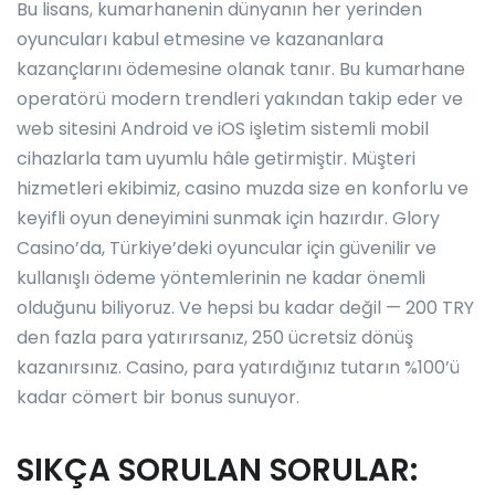
Bu lisans, kumarhanenin dünyanın her yerinden
oyuncuları kabul etmesine ve kazananlara
kazançlarını ödemesine olanak tanır. Bu kumarhane
operatörü modern trendleri yakından takip eder ve
web sitesini Android ve iOS işletim sistemli mobil
cihazlarla tam uyumlu hâle getirmiştir. Müşteri
hizmetleri ekibimiz, casino muzda size en konforlu ve
keyifli oyun deneyimini sunmak için hazırdır. Glory
Casino’da, Türkiye’deki oyuncular için güvenilir ve
kullanışlı ödeme yöntemlerinin ne kadar önemli
olduğunu biliyoruz. Ve hepsi bu kadar değil — 200 TRY
den fazla para yatırırsanız, 250 ücretsiz dönüş
kazanırsınız. Casino, para yatırdığınız tutarın %100’ü
kadar cömert bir bonus sunuyor.
SIKÇA SORULAN SORULAR: