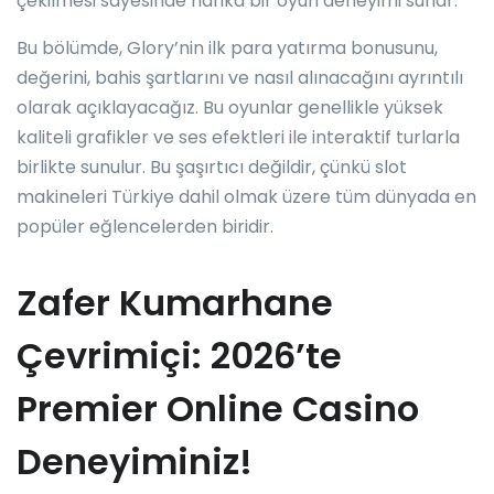
çekilmesi sayesinde harika bir oyun deneyimi sunar.
Bu bölümde, Glory’nin ilk para yatırma bonusunu,
değerini, bahis şartlarını ve nasıl alınacağını ayrıntılı
olarak açıklayacağız. Bu oyunlar genellikle yüksek
kaliteli grafikler ve ses efektleri ile interaktif turlarla
birlikte sunulur. Bu şaşırtıcı değildir, çünkü slot
makineleri Türkiye dahil olmak üzere tüm dünyada en
popüler eğlencelerden biridir.
Zafer Kumarhane
Çevrimiçi: 2026’te
Premier Online Casino
Deneyiminiz!