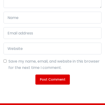
Save my name, email, and website in this browser
for the next time I comment.