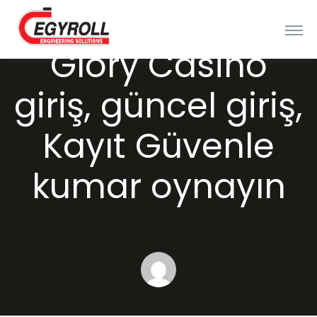
Glory Casino
giriş, güncel giriş,
Kayıt Güvenle
kumar oynayın